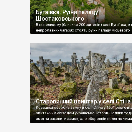
Бугаївка. Руїни палацу
Шостаковського
В невеликому (близько 200 жителів) селі Бугаївка, в 
непролазних чагарях стоять руїни палацу місцевого
поміщика Фелікса Шостаковського. Звели палац у 18
В радянський період у ньому спочатку містилася шк
потім клуб, ще пізніше – гуртожиток. У 60-х роках м
століття тут розмістили туберкульозну лікарню. Кол
палацу виїхала лікарня – ми точно не […]
Старовинний цвинтар у селі Стіна
Козацька оборона замку в селі Стіна у 1651 році є в
звитяжним епізодом української історії. Поляки тоді
змогли захопити замок, але оборонців полягло чимал
поховали на цвинтарі, який тоді називався Замковим
на місці замку церква із кам’яною огорожею, а цвинт