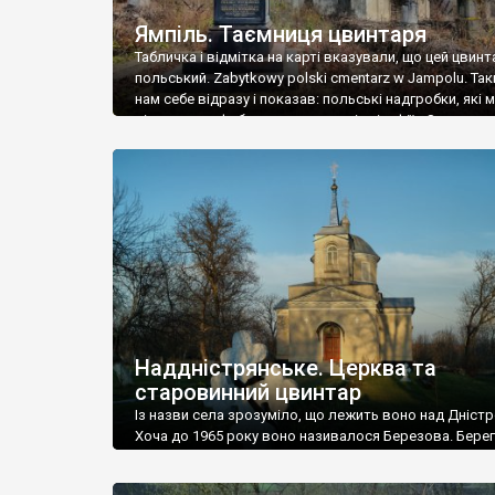
Ямпіль. Таємниця цвинтаря
Табличка і відмітка на карті вказували, що цей цвинт
польський. Zabytkowy polski cmentarz w Jampolu. Так
нам себе відразу і показав: польські надгробки, які
віднести до фабричних, польські епітафії… Загалом 
виявився величезним – порахували площу у Google
виявилося більше семи гектарів. Перше враження п
абсолютну звичайність польського цвинтаря вияви
оманливим – […]
Наддністрянське. Церква та
старовинний цвинтар
Із назви села зрозуміло, що лежить воно над Дністр
Хоча до 1965 року воно називалося Березова. Берег
доволі високий і крутий, як і майже всюди на Поділлі
кілька грунтових доріг, які збігають аж до самої вод