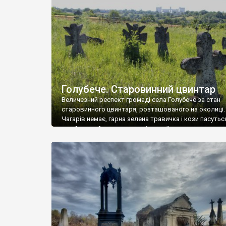
у Андрушівці, на Вінниччині. Такий стан […]
Голубече. Старовинний цвинтар
Величезний респект громаді села Голубече за стан
старовинного цвинтаря, розташованого на околиці.
Чагарів немає, гарна зелена травичка і кози пасутьс
– найкращий регулятор шкідливої, для старих клад
рослинності. Навесні, коли паростки дерев вкрива
бруньками, кози ті бруньки обгризають, бо то улюбл
делікатес. На цвинтарі у Голубечому ціла колекція
різноманітних форм хрестів. Село відносно невелике,