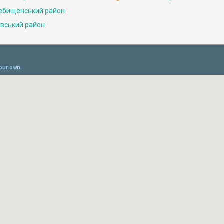
ебищенський район
івський район