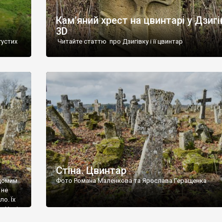
Кам’яний хрест на цвинтарі у Дзигі
3D
густих
Читайте статтю про Дзигівку і її цвинтар
93 році.
ола,
инулого
и із
Стіна. Цвинтар
ідомим
Фото Романа Маленкова та Ярослава Геращенка
 не
о. Їх
. Нині
ар є.