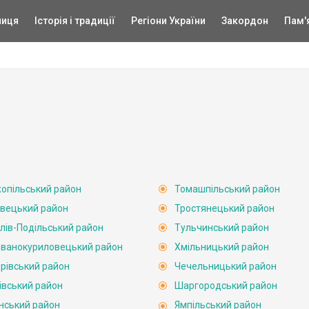
ниця
Історія і традиції
Регіони України
Закордон
Пам'
опільський район
Томашпільський район
вецький район
Тростянецький район
лів-Подільський район
Тульчинський район
ванокуриловецький район
Хмільницький район
рівський район
Чечельницький район
івський район
Шаргородський район
нський район
Ямпільський район