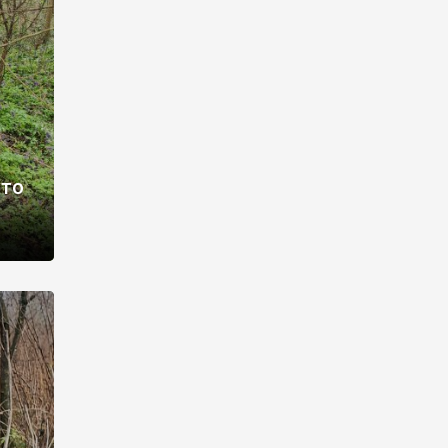
раві –
ото