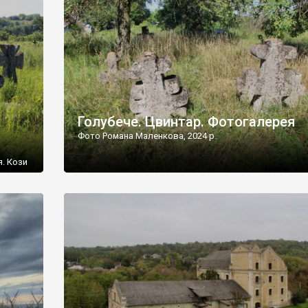
[…]
Голубече. Цвинтар. Фотогалерея
Фото Романа Маленкова, 2024 р.
я. Кози
овищ,
ються
ений
 […]