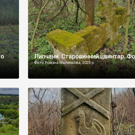
дороги їх не видно, але видно дві стареньких колії у т
лишніх
[…]
ати […]
то
Липчани. Старовинний цвинтар. Ф
Фото Романа Маленкова, 2023 р.