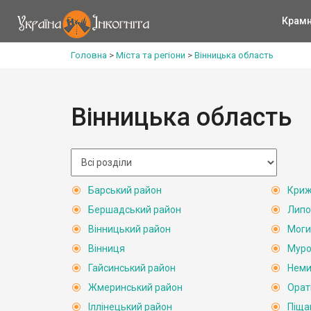
Крам
Головна
>
Міста та регіони
>
Вінницька область
Вінницька область
Барський район
Криж
Бершадський район
Липо
Вінницький район
Моги
Вінниця
Муро
Гайсинський район
Неми
Жмеринський район
Орат
Іллінецький район
Піща