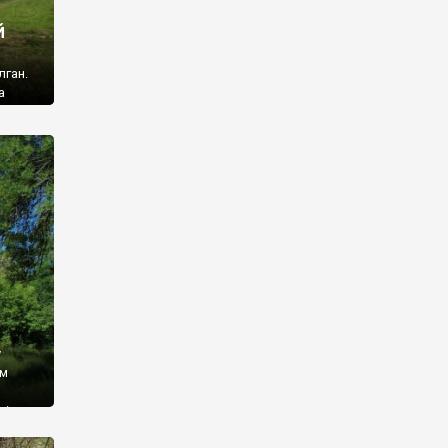
й
лган.
а
 ми
ї, які
кою
940
у
ім
і,
 З