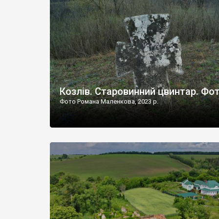
Наддністрянське відрізняється від більшості навко
сіл. У селі є мурована Михайлівська церква. Точної д
Козлів. Старовинний цвинтар. Фо
Фото Романа Маленкова, 2023 р.