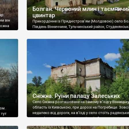
Болган. Червоний млин і таємничи
цвинтар
ар
им він
Прикордонне із Придністров’ям (Молдовою) село Бо
 можна
Південь Вінниччини, Тульчинський район, Студенянськ
цвинтар
громада. У селі мешкає близько тисячі осіб. Спочатку
Maps –
дізналися, що у Болгані є величезний захаращений
ро
старовинний цвинтар із кам’яними хрестами. Всі епітафі
лося
збереглися, написані кирилицею, церковнослов’янсь
мовою. За всіма традиційними ознаками – цвинтар
український. Хрести датуються 19 століттям. У 1924-1
роках Болган […]
Сніжна. Руїни палацу Залеських
Село Сніжна розташоване на самому в’їзді у Вінницьк
область із Київською, при дорозі на Погребище. Зовс
ом.
недалеко від дороги, на в’їзді у село стоїть радянське
 тут
рельєфне пано, яке показує жінку і яблуню, а трохи дал
, але є
десь серед дерев, заховалися руїни палацу Залеських.
и – цим