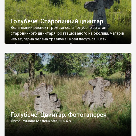
Голубече. Старовинний цвинтар
Величезний респект громаді села Голубече за стан
старовинного цвинтаря, розташованого на околиці. Чагарів
немає, гарна зелена травичка і кози пасуться. Кози –
найкращий регулятор шкідливої, для старих кладовищ,
рослинності. Навесні, коли паростки дерев вкриваються
бруньками, кози ті бруньки обгризають, бо то улюблений
делікатес. На цвинтарі у Голубечому ціла колекція
різноманітних форм хрестів. Село відносно невелике, […]
Голубече. Цвинтар. Фотогалерея
Фото Романа Маленкова, 2024 р.