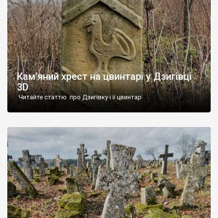
Кам’яний хрест на цвинтарі у Дзигівці
3D
Читайте статтю про Дзигівку і її цвинтар