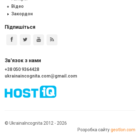
Відео
Закордон
Підпишіться
Зв'язок з нами
+38 050 9364428
ukrainaincognita.com@gmail.com
© UkrainaIncognita 2012 - 2026
Розробка сайту
geotlon.com