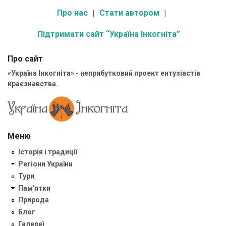
Про нас
Стати автором
Підтримати сайт “Україна Інкогніта”
Про сайт
«Україна Інкогніта» - неприбутковий проект ентузіастів
краєзнавства.
Меню
Історія і традиції
Регіони України
Тури
Пам'ятки
Природа
Блог
Галереї