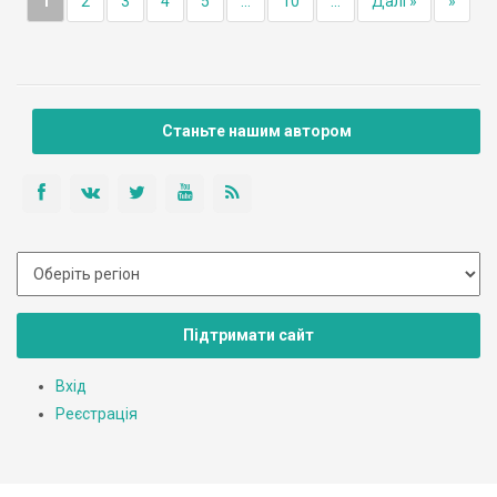
1
2
3
4
5
...
10
...
Далі »
»
Станьте нашим автором
Підтримати сайт
Вхід
Реєстрація