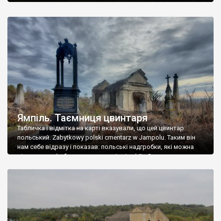
Ямпіль. Таємниця цвинтаря
Табличка і відмітка на карті вказували, що цей цвинтар
польський. Zabytkowy polski cmentarz w Jampolu. Таким він
нам себе відразу і показав: польські надгробки, які можна
віднести до фабричних, польські епітафії… Загалом цвинтар
виявився величезним – порахували площу у GoogleMaps –
виявилося більше семи гектарів. Перше враження про
абсолютну звичайність польського цвинтаря виявилося
оманливим – […]