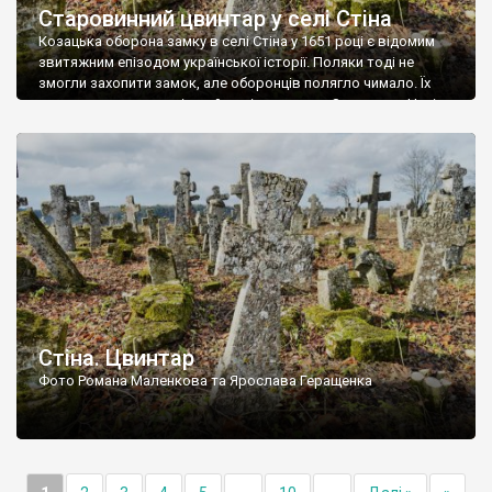
Старовинний цвинтар у селі Стіна
Козацька оборона замку в селі Стіна у 1651 році є відомим
звитяжним епізодом української історії. Поляки тоді не
змогли захопити замок, але оборонців полягло чимало. Їх
поховали на цвинтарі, який тоді називався Замковим. Нині на
місці замку церква із кам’яною огорожею, а цвинтар є. На
ньому чимало хрестів 19 століття, є такі, де епітафії стер […]
Стіна. Цвинтар
Фото Романа Маленкова та Ярослава Геращенка