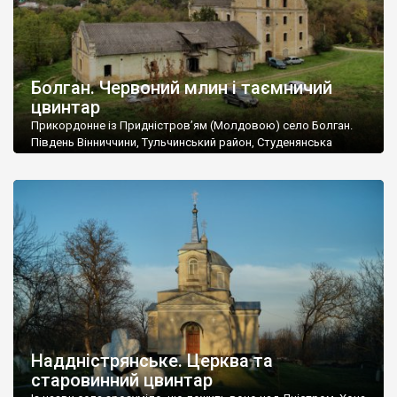
Болган. Червоний млин і таємничий
цвинтар
Прикордонне із Придністров’ям (Молдовою) село Болган.
Південь Вінниччини, Тульчинський район, Студенянська
громада. У селі мешкає близько тисячі осіб. Спочатку ми
дізналися, що у Болгані є величезний захаращений
старовинний цвинтар із кам’яними хрестами. Всі епітафії, які
збереглися, написані кирилицею, церковнослов’янською
мовою. За всіма традиційними ознаками – цвинтар
український. Хрести датуються 19 століттям. У 1924-1940
роках Болган […]
Наддністрянське. Церква та
старовинний цвинтар