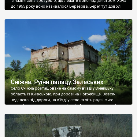
Із назви села зрозуміло, що лежить воно над Дністром. Хоча
до 1965 року воно називалося Березова. Берег тут доволі
високий і крутий, як і майже всюди на Поділлі, але є кілька
грунтових доріг, які збігають аж до самої води – цим
Наддністрянське відрізняється від більшості навколишніх
сіл. У селі є мурована Михайлівська церква. Точної дати […]
Сніжна. Руїни палацу Залеських
Село Сніжна розташоване на самому в’їзді у Вінницьку
область із Київською, при дорозі на Погребище. Зовсім
недалеко від дороги, на в’їзді у село стоїть радянське
рельєфне пано, яке показує жінку і яблуню, а трохи далі, десь
серед дерев, заховалися руїни палацу Залеських. З дороги їх
не видно, але видно дві стареньких колії у траві – […]