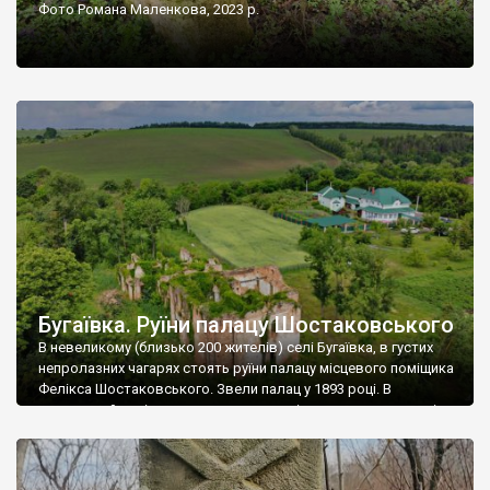
Фото Романа Маленкова, 2023 р.
Бугаївка. Руїни палацу Шостаковського
В невеликому (близько 200 жителів) селі Бугаївка, в густих
непролазних чагарях стоять руїни палацу місцевого поміщика
Фелікса Шостаковського. Звели палац у 1893 році. В
радянський період у ньому спочатку містилася школа, потім
клуб, ще пізніше – гуртожиток. У 60-х роках минулого
століття тут розмістили туберкульозну лікарню. Коли із
палацу виїхала лікарня – ми точно не […]