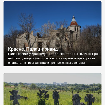
доглянутий, а в іншій суцільна руїна. Руїни палацу Тишкевичів у
Андрушівці, на Вінниччині. Такий стан […]
Красне. Палац-привид
Палац-привид у Красному – нове відкриття на Вінниччині. Про
цей палац, жодної фотографії якого у мережі інтернету ви не
знайдете, як і взагалі згадки про нього, нам розповів
мешканець Самгородка. Палац у Красному вразив не лише
станом руїни і чагарями, які його оточують, але і величчю
навіть у руїні. Можна уявно рекоструювати головний вхід із
[…]