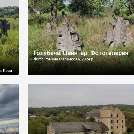
[…]
Голубече. Цвинтар. Фотогалерея
Фото Романа Маленкова, 2024 р.
я. Кози
овищ,
ються
ений
 […]