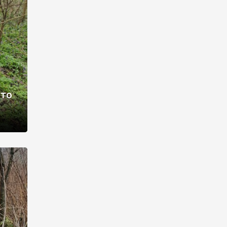
раві –
ото