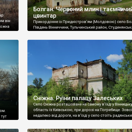
Болган. Червоний млин і таємничи
цвинтар
ар
им він
Прикордонне із Придністров’ям (Молдовою) село Бо
 можна
Південь Вінниччини, Тульчинський район, Студенянськ
цвинтар
громада. У селі мешкає близько тисячі осіб. Спочатку
Maps –
дізналися, що у Болгані є величезний захаращений
ро
старовинний цвинтар із кам’яними хрестами. Всі епітафі
лося
збереглися, написані кирилицею, церковнослов’янсь
мовою. За всіма традиційними ознаками – цвинтар
український. Хрести датуються 19 століттям. У 1924-1
роках Болган […]
Сніжна. Руїни палацу Залеських
Село Сніжна розташоване на самому в’їзді у Вінницьк
область із Київською, при дорозі на Погребище. Зовс
ом.
недалеко від дороги, на в’їзді у село стоїть радянське
 тут
рельєфне пано, яке показує жінку і яблуню, а трохи дал
, але є
десь серед дерев, заховалися руїни палацу Залеських.
и – цим