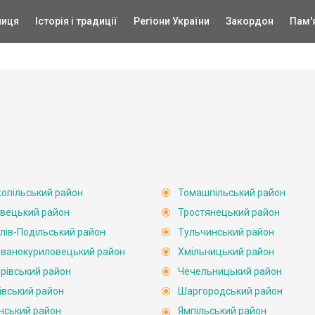
ниця
Історія і традиції
Регіони України
Закордон
Пам'
опільський район
Томашпільський район
вецький район
Тростянецький район
лів-Подільський район
Тульчинський район
ванокуриловецький район
Хмільницький район
рівський район
Чечельницький район
івський район
Шаргородський район
нський район
Ямпільський район