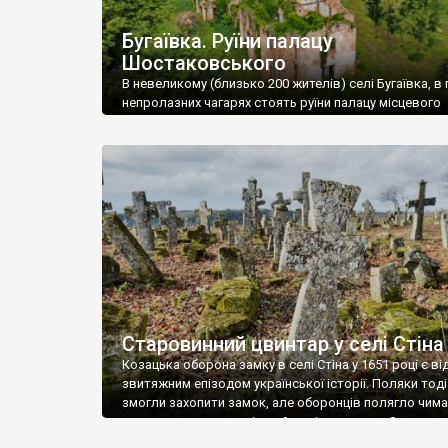
Бугаївка. Руїни палацу
Шостаковського
В невеликому (близько 200 жителів) селі Бугаївка, в 
непролазних чагарях стоять руїни палацу місцевого
поміщика Фелікса Шостаковського. Звели палац у 18
В радянський період у ньому спочатку містилася шк
потім клуб, ще пізніше – гуртожиток. У 60-х роках м
століття тут розмістили туберкульозну лікарню. Кол
палацу виїхала лікарня – ми точно не […]
Старовинний цвинтар у селі Стіна
Козацька оборона замку в селі Стіна у 1651 році є в
звитяжним епізодом української історії. Поляки тоді
змогли захопити замок, але оборонців полягло чимал
поховали на цвинтарі, який тоді називався Замковим
на місці замку церква із кам’яною огорожею, а цвинт