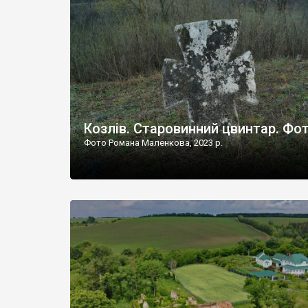
Наддністрянське відрізняється від більшості навко
сіл. У селі є мурована Михайлівська церква. Точної д
Козлів. Старовинний цвинтар. Фо
Фото Романа Маленкова, 2023 р.