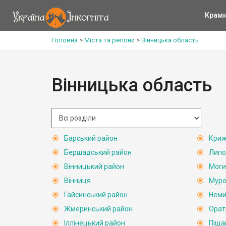
Крам
Головна
>
Міста та регіони
>
Вінницька область
Вінницька область
Барський район
Криж
Бершадський район
Липо
Вінницький район
Моги
Вінниця
Муро
Гайсинський район
Неми
Жмеринський район
Орат
Іллінецький район
Піща