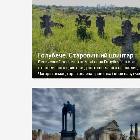
у Андрушівці, на Вінниччині. Такий стан […]
Голубече. Старовинний цвинтар
Величезний респект громаді села Голубече за стан
старовинного цвинтаря, розташованого на околиці.
Чагарів немає, гарна зелена травичка і кози пасутьс
– найкращий регулятор шкідливої, для старих клад
рослинності. Навесні, коли паростки дерев вкрива
бруньками, кози ті бруньки обгризають, бо то улюбл
делікатес. На цвинтарі у Голубечому ціла колекція
різноманітних форм хрестів. Село відносно невелике,