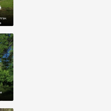
й
лган.
а
 ми
ї, які
кою
940
у
ім
і,
 З