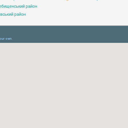
ебищенський район
івський район