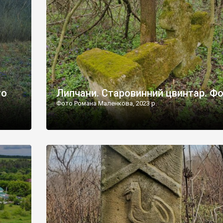
дороги їх не видно, але видно дві стареньких колії у т
лишніх
[…]
ати […]
то
Липчани. Старовинний цвинтар. Ф
Фото Романа Маленкова, 2023 р.