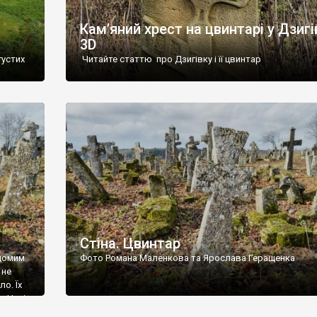
Кам’яний хрест на цвинтарі у Дзигі
3D
густих
Читайте статтю про Дзигівку і її цвинтар
93 році.
ола,
инулого
и із
Стіна. Цвинтар
ідомим
Фото Романа Маленкова та Ярослава Геращенка
 не
о. Їх
. Нині
ар є.