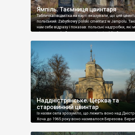
Ямпіль. Таємниця цвинтаря
Табличка і відмітка на карті вказували, що цей цвинт
польський. Zabytkowy polski cmentarz w Jampolu. Так
нам себе відразу і показав: польські надгробки, які
віднести до фабричних, польські епітафії… Загалом 
виявився величезним – порахували площу у Google
виявилося більше семи гектарів. Перше враження п
абсолютну звичайність польського цвинтаря вияви
оманливим – […]
Наддністрянське. Церква та
старовинний цвинтар
Із назви села зрозуміло, що лежить воно над Дністр
Хоча до 1965 року воно називалося Березова. Берег
доволі високий і крутий, як і майже всюди на Поділлі
кілька грунтових доріг, які збігають аж до самої вод