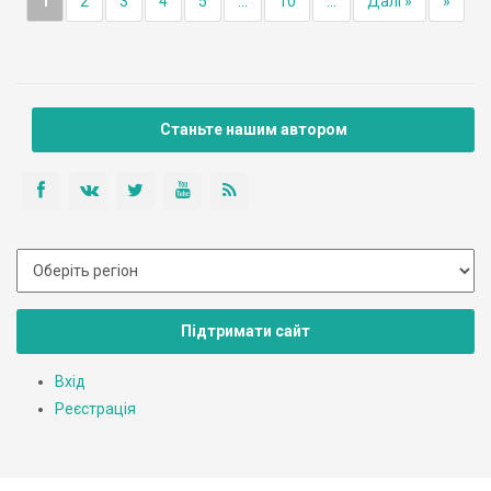
1
2
3
4
5
...
10
...
Далі »
»
Станьте нашим автором
Підтримати сайт
Вхід
Реєстрація