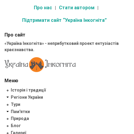
Про нас
Стати автором
Підтримати сайт “Україна Інкогніта”
Про сайт
«Україна Інкогніта» - неприбутковий проект ентузіастів
краєзнавства.
Меню
Історія і традиції
Регіони України
Тури
Пам'ятки
Природа
Блог
Галереї