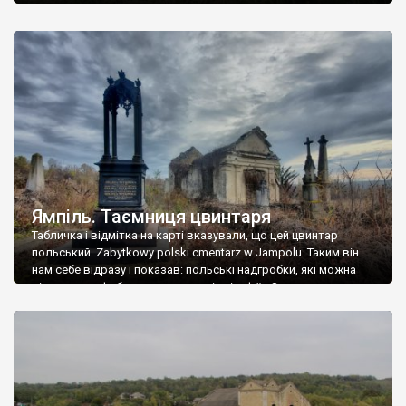
Ямпіль. Таємниця цвинтаря
Табличка і відмітка на карті вказували, що цей цвинтар
польський. Zabytkowy polski cmentarz w Jampolu. Таким він
нам себе відразу і показав: польські надгробки, які можна
віднести до фабричних, польські епітафії… Загалом цвинтар
виявився величезним – порахували площу у GoogleMaps –
виявилося більше семи гектарів. Перше враження про
абсолютну звичайність польського цвинтаря виявилося
оманливим – […]