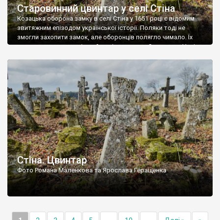
Старовинний цвинтар у селі Стіна
Козацька оборона замку в селі Стіна у 1651 році є відомим
звитяжним епізодом української історії. Поляки тоді не
змогли захопити замок, але оборонців полягло чимало. Їх
поховали на цвинтарі, який тоді називався Замковим. Нині на
місці замку церква із кам’яною огорожею, а цвинтар є. На
ньому чимало хрестів 19 століття, є такі, де епітафії стер […]
Стіна. Цвинтар
Фото Романа Маленкова та Ярослава Геращенка