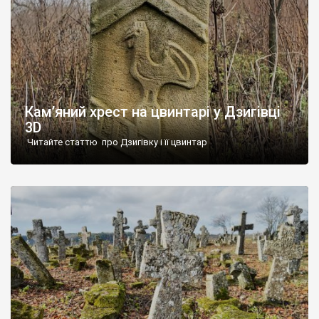
Кам’яний хрест на цвинтарі у Дзигівці
3D
Читайте статтю про Дзигівку і її цвинтар