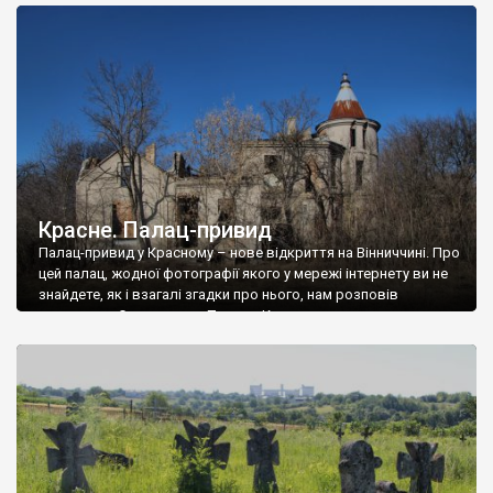
доглянутий, а в іншій суцільна руїна. Руїни палацу Тишкевичів у
Андрушівці, на Вінниччині. Такий стан […]
Красне. Палац-привид
Палац-привид у Красному – нове відкриття на Вінниччині. Про
цей палац, жодної фотографії якого у мережі інтернету ви не
знайдете, як і взагалі згадки про нього, нам розповів
мешканець Самгородка. Палац у Красному вразив не лише
станом руїни і чагарями, які його оточують, але і величчю
навіть у руїні. Можна уявно рекоструювати головний вхід із
[…]