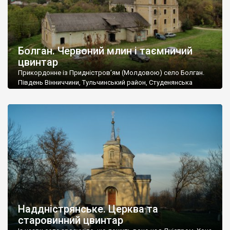
Болган. Червоний млин і таємничий
цвинтар
Прикордонне із Придністров’ям (Молдовою) село Болган.
Південь Вінниччини, Тульчинський район, Студенянська
громада. У селі мешкає близько тисячі осіб. Спочатку ми
дізналися, що у Болгані є величезний захаращений
старовинний цвинтар із кам’яними хрестами. Всі епітафії, які
збереглися, написані кирилицею, церковнослов’янською
мовою. За всіма традиційними ознаками – цвинтар
український. Хрести датуються 19 століттям. У 1924-1940
роках Болган […]
Наддністрянське. Церква та
старовинний цвинтар