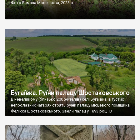
Фото Романа Маленкова, 2023 р.
Бугаївка. Руїни палацу Шостаковського
В невеликому (близько 200 жителів) селі Бугаївка, в густих
непролазних чагарях стоять руїни палацу місцевого поміщика
Фелікса Шостаковського. Звели палац у 1893 році. В
радянський період у ньому спочатку містилася школа, потім
клуб, ще пізніше – гуртожиток. У 60-х роках минулого
століття тут розмістили туберкульозну лікарню. Коли із
палацу виїхала лікарня – ми точно не […]