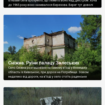
Із назви села зрозуміло, що лежить воно над Дністром. Хоча
до 1965 року воно називалося Березова. Берег тут доволі
високий і крутий, як і майже всюди на Поділлі, але є кілька
грунтових доріг, які збігають аж до самої води – цим
Наддністрянське відрізняється від більшості навколишніх
сіл. У селі є мурована Михайлівська церква. Точної дати […]
Сніжна. Руїни палацу Залеських
Село Сніжна розташоване на самому в’їзді у Вінницьку
область із Київською, при дорозі на Погребище. Зовсім
недалеко від дороги, на в’їзді у село стоїть радянське
рельєфне пано, яке показує жінку і яблуню, а трохи далі, десь
серед дерев, заховалися руїни палацу Залеських. З дороги їх
не видно, але видно дві стареньких колії у траві – […]