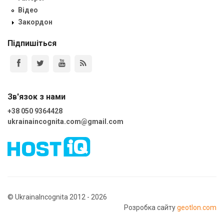
Відео
Закордон
Підпишіться
Зв'язок з нами
+38 050 9364428
ukrainaincognita.com@gmail.com
© UkrainaIncognita 2012 - 2026
Розробка сайту
geotlon.com