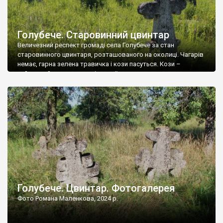
Голубече. Старовинний цвинтар
Величезний респект громаді села Голубече за стан
старовинного цвинтаря, розташованого на околиці. Чагарів
немає, гарна зелена травичка і кози пасуться. Кози –
найкращий регулятор шкідливої, для старих кладовищ,
рослинності. Навесні, коли паростки дерев вкриваються
бруньками, кози ті бруньки обгризають, бо то улюблений
делікатес. На цвинтарі у Голубечому ціла колекція
різноманітних форм хрестів. Село відносно невелике, […]
Голубече. Цвинтар. Фотогалерея
Фото Романа Маленкова, 2024 р.