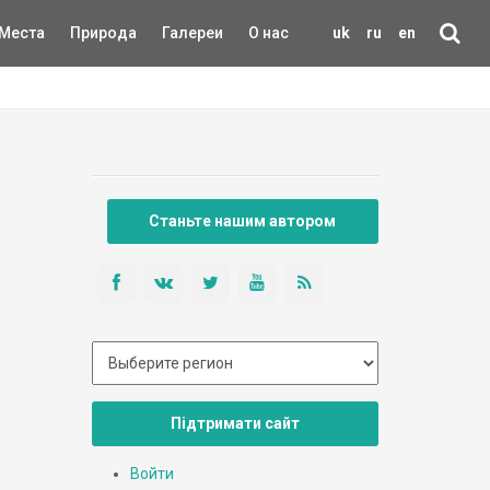
Места
Природа
Галереи
О нас
uk
ru
en
Станьте нашим автором
Підтримати сайт
Войти