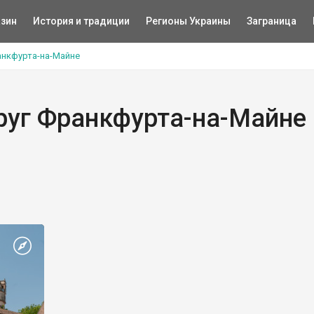
зин
История и традиции
Регионы Украины
Заграница
анкфурта-на-Майне
руг Франкфурта-на-Майне