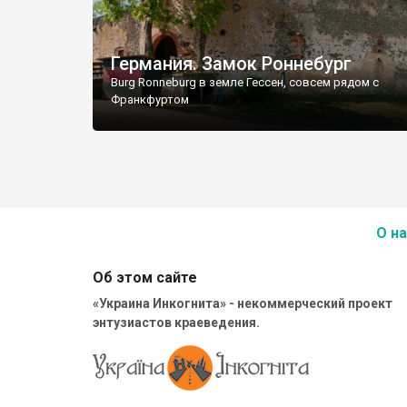
Германия. Замок Роннебург
Burg Ronneburg в земле Гессен, совсем рядом с
Франкфуртом
О на
Об этом сайте
«Украина Инкогнита» - некоммерческий проект
энтузиастов краеведения.