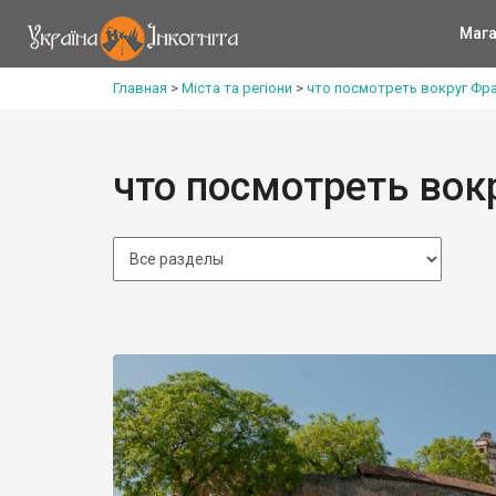
Мага
Главная
>
Міста та регіони
>
что посмотреть вокруг Фр
что посмотреть вок