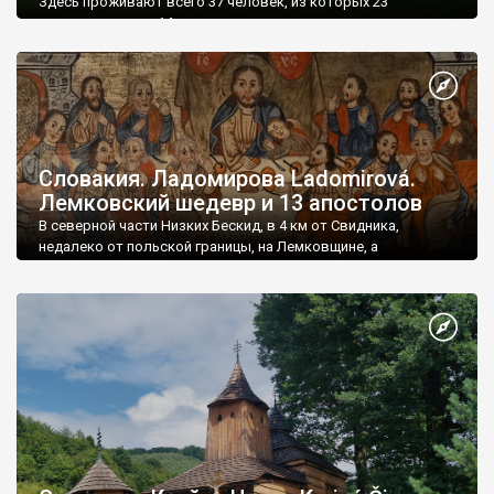
Здесь проживают всего 37 человек, из которых 23
православные, а 14 - греко-католики.
Словакия. Ладомирова Ladomirová.
Лемковский шедевр и 13 апостолов
В северной части Низких Бескид, в 4 км от Свидника,
недалеко от польской границы, на Лемковщине, а
следовательно на этнических украинских землях, в
Прешовском крае лежит село Ладомирова.