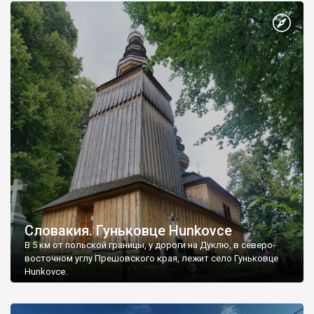
Словакия. Гуньковце Hunkovce
В 5 км от польской границы, у дороги на Дуклю, в северо-
восточном углу Прешовского края, лежит село Гуньковце
Hunkovce.