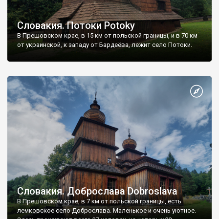
Словакия. Потоки Potoky
В Прешовском крае, в 15 км от польской границы, и в 70 км
от украинской, к западу от Бардеёва, лежит село Потоки.
Словакия. Доброслава Dobroslava
В Прешовском крае, в 7 км от польской границы, есть
лемковское село Доброслава. Маленькое и очень уютное.