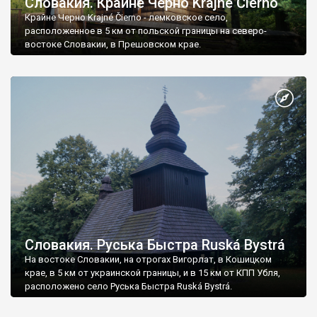
Словакия. Крайне Черно Krajné Čierno
Крайне Черно Krajné Čierno - лемковское село,
расположенное в 5 км от польской границы на северо-
востоке Словакии, в Прешовском крае.
Словакия. Руська Быстра Ruská Bystrá
На востоке Словакии, на отрогах Вигорлат, в Кошицком
крае, в 5 км от украинской границы, и в 15 км от КПП Убля,
расположено село Руська Быстра Ruská Bystrá.