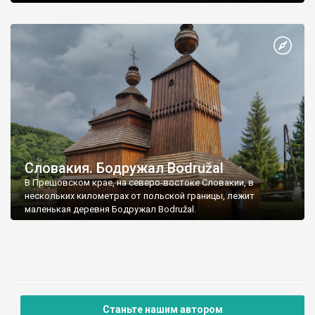
Прешовском крае.
Словакия. Бодружал Bodružal
В Прешовском крае, на северо-востоке Словакии, в
нескольких километрах от польской границы, лежит
маленькая деревня Бодружал Bodružal.
Станьте нашим автором