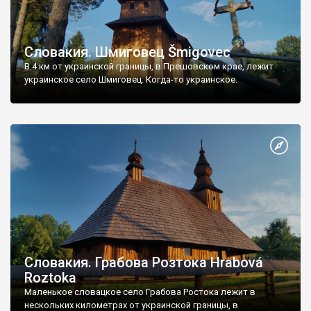
Словакия. Шмиговец Šmigovec
В 4 км от украинской границы, в Прешовском крае, лежит
украинское село Шмиговец. Когда-то украинское.
Словакия. Грабова Розтока Hrabová
Roztoka
Маленькое словацкое село Грабова Ростока лежит в
нескольких километрах от украинской границы, в