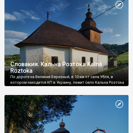
Словакия. Кальна Розтока Kalná
Roztoka
По дороге на Великий Березный, в 10 км от села Убля, в
котором находится КП в Украину, лежит село Кальна Розтока
Kalná Roztoka.