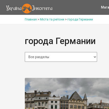
Мага
Главная
>
Міста та регіони
>
города Германии
города Германии