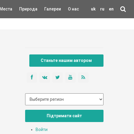
Места
Природа
Галереи
О нас
uk
ru
en
Станьте нашим автором
Підтримати сайт
Войти