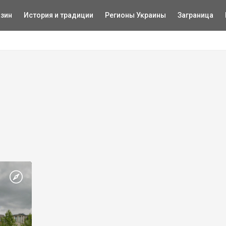
зин
История и традиции
Регионы Украины
Заграница