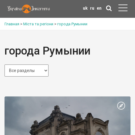
uk
ru
en
Главная
>
Міста та регіони
>
города Румынии
города Румынии