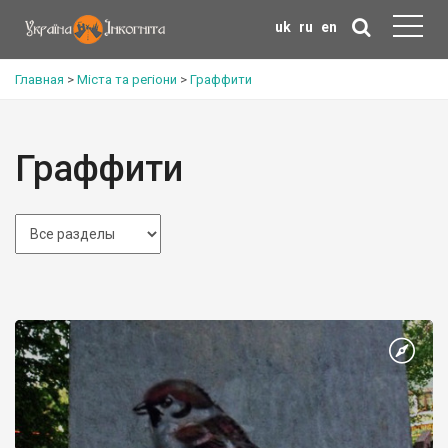
uk
ru
en
Главная
>
Міста та регіони
>
Граффити
Граффити