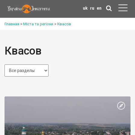
uk
ru
en
Главная
>
Міста та регіони
>
Квасов
Квасов