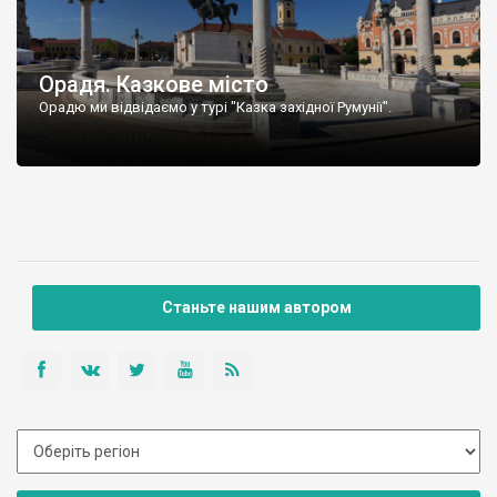
Орадя. Казкове місто
Орадю ми відвідаємо у турі "Казка західної Румунії".
Станьте нашим автором