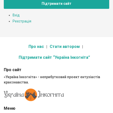
Підтримати сайт
Вхід
Реєстрація
Про нас
Стати автором
Підтримати сайт “Україна Інкогніта”
Про сайт
«Україна Інкогніта» - неприбутковий проект ентузіастів
краєзнавства.
Меню