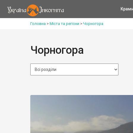
Крам
Головна
>
Міста та регіони
>
Чорногора
Чорногора