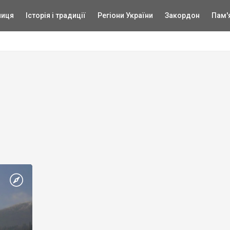
ниця
Історія і традиції
Регіони України
Закордон
Пам'