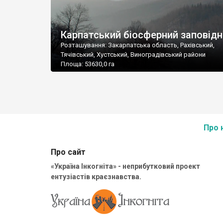
Карпатський біосферний заповідн
Розташування: Закарпатська область, Рахівський,
Тячівський, Хустський, Виноградівський райони
Площа: 53630,0 га
Про 
Про сайт
«Україна Інкогніта» - неприбутковий проект
ентузіастів краєзнавства.