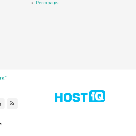
Реєстрація
та”
и