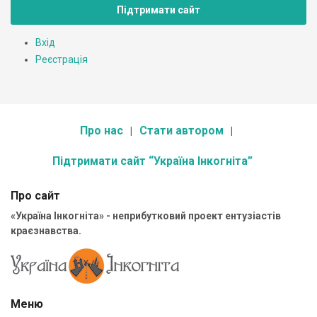
Підтримати сайт
Вхід
Реєстрація
Про нас
Стати автором
Підтримати сайт “Україна Інкогніта”
Про сайт
«Україна Інкогніта» - неприбутковий проект ентузіастів
краєзнавства.
Меню