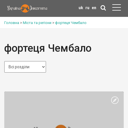
uk
ru
en
Головна
>
Міста та регіони
>
фортеця Чембало
фортеця Чембало