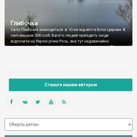
Глибочка
Село Глибочка знаходиться в 10 км від міста Білої Церкви. В
селі мешкає 500 осіб. Багато людей приїздить сюди
відпочити на березі річки Рось, яка тут надзвичайно
мальовнича. Потужна дамба, яку встановили десь в 70-их
роках утворила водосховище. З іншої сторони дамби
недіючий кам'яний кар'єр.
Станьте нашим автором