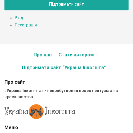
Підтримати сайт
Вхід
Реєстрація
Про нас
Стати автором
Підтримати сайт “Україна Інкогніта”
Про сайт
«Україна Інкогніта» - неприбутковий проект ентузіастів
краєзнавства.
Меню