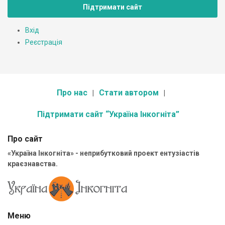
Підтримати сайт
Вхід
Реєстрація
Про нас
Стати автором
Підтримати сайт “Україна Інкогніта”
Про сайт
«Україна Інкогніта» - неприбутковий проект ентузіастів
краєзнавства.
Меню