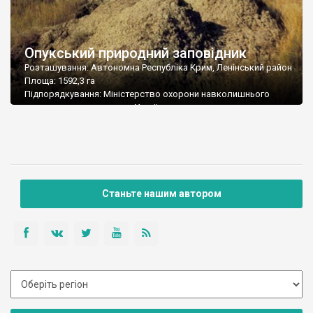
Опукський природний заповідник
Розташування: Автономна Республіка Крим, Ленінський район
Площа: 1592,3 га
Підпорядкування: Міністерство охорони навколишнього
природного середовища України
Поштова адреса: 98300, Автономна Республіка Крим, м. Керч,
вул. Кірова, 31а
Телефон-факс: (06561) 1 05 01
E-mail: opuk@kerch.com.ua
Станьте нашим автором