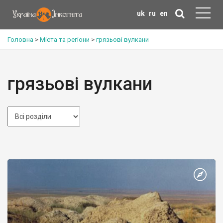
uk
ru
en
Головна
>
Міста та регіони
>
грязьові вулкани
грязьові вулкани