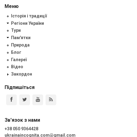
Меню
Історія і традиції
Регіони України
Тури
Пам'ятки
Природа
Блог
Галереї
Відео
Закордон
Підпишіться
Зв'язок з нами
+38 050 9364428
ukrainaincognita.com@gmail.com