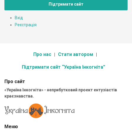
Підтримати сайт
Вхід
Реєстрація
Про нас
Стати автором
Підтримати сайт “Україна Інкогніта”
Про сайт
«Україна Інкогніта» - неприбутковий проект ентузіастів
краєзнавства.
Меню