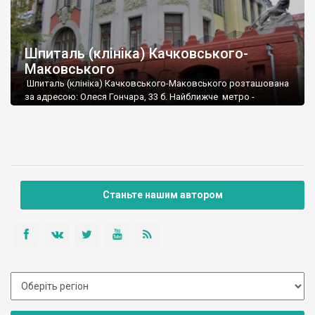
Шпиталь (клініка) Качковського-
Маковського
Шпиталь (клініка) Качковського-Маковського розташована
за адресою: Олеся Гончара, 33 б. Найближче метро -
"Університет". Невеликий за розмірами, але досить
оригінальний будинок в стилі модерн поблизу Ярославового
Валу. Шпиталь прикрашають барельєфи з напівголими
жінками-птицями, які, згідно однієї з міфологій, відводять від
біди і надають силу. Вони досить цікаво виглядають і
доповнюють красу будинку.
Станьте нашим автором