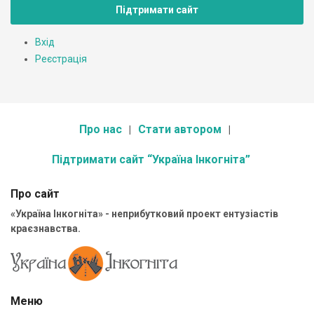
Підтримати сайт
Вхід
Реєстрація
Про нас
Стати автором
Підтримати сайт “Україна Інкогніта”
Про сайт
«Україна Інкогніта» - неприбутковий проект ентузіастів
краєзнавства.
Меню