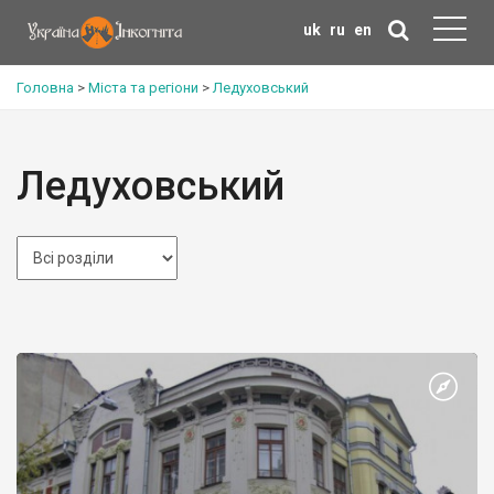
uk
ru
en
Головна
>
Міста та регіони
>
Ледуховський
Ледуховський