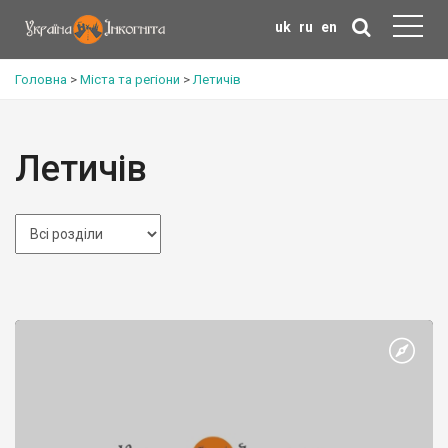
uk
ru
en
Головна
>
Міста та регіони
>
Летичів
Летичів