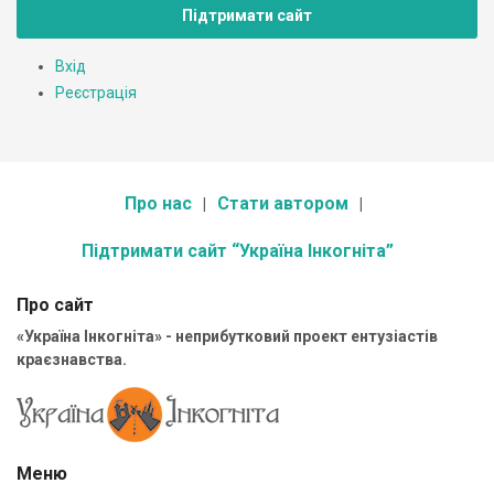
Підтримати сайт
Вхід
Реєстрація
Про нас
Стати автором
Підтримати сайт “Україна Інкогніта”
Про сайт
«Україна Інкогніта» - неприбутковий проект ентузіастів
краєзнавства.
Меню