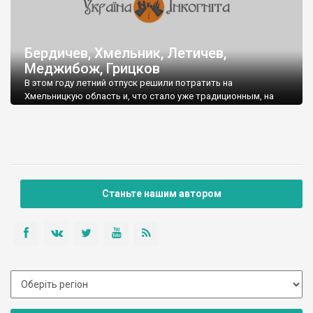
Бердичев, Хмельник, Летичев,
Меджибож, Грицков
В этом году летний отпуск решили потратить на
Хмельницкую область и, что стало уже традиционным, на
Карпаты.
На Хмельниччине устроили базу в с.Грицков Городоцкого
района, за что огромное спасибо Оле Малюте. Село
расположено на территории Национального парка
"Подільські Товтри". Очень удобно добираться до основных
достопримечательностей области.
Станьте нашим автором
Из Киева стартовали около 8.00, были на месте в 16.30,
проехали 464км. Дороги более-менее приличные.
Бердичев