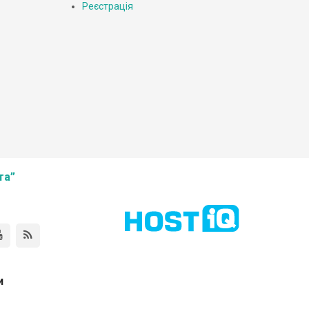
Реєстрація
та”
и