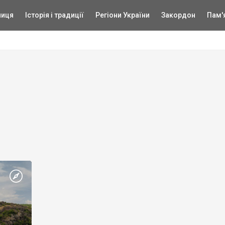
ниця
Історія і традиції
Регіони України
Закордон
Пам'