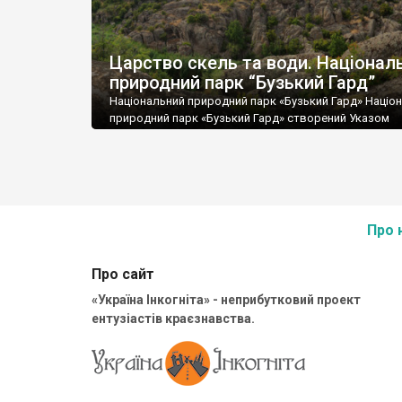
Царство скель та води. Націонал
природний парк “Бузький Гард”
Національний природний парк «Бузький Гард» Націо
природний парк «Бузький Гард» створений Указом
Президента України 30 квітня 2009 р.
Про 
Про сайт
«Україна Інкогніта» - неприбутковий проект
ентузіастів краєзнавства.