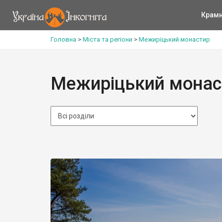
Крам
Головна
>
Міста та регіони
>
Межиріцький монастир
Межиріцький монас