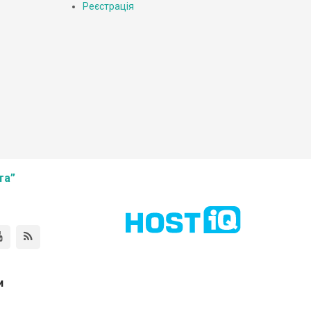
Реєстрація
та”
и