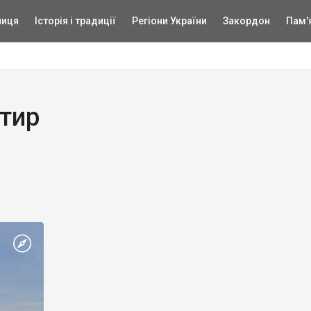
ниця
Історія і традиції
Регіони України
Закордон
Пам'
тир