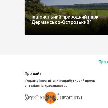
Національний природний парк
“Дермансько-Острозький”
Про 
Про сайт
«Україна Інкогніта» - неприбутковий проект
ентузіастів краєзнавства.