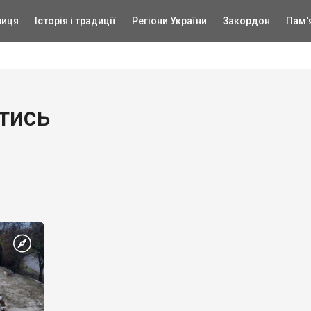
ниця
Історія і традиції
Регіони України
Закордон
Пам'
тись