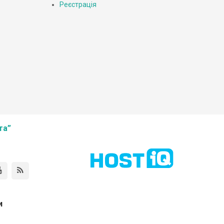
Реєстрація
та”
и