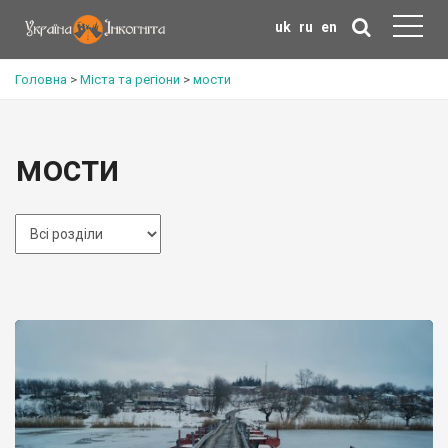
uk
ru
en
Головна
>
Міста та регіони
>
мости
мости