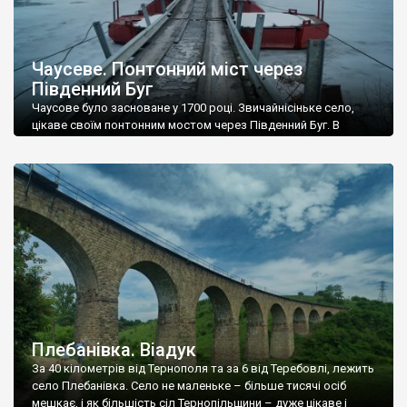
Чаусеве. Понтонний міст через
Південний Буг
Чаусове було засноване у 1700 році. Звичайнісіньке село,
цікаве своїм понтонним мостом через Південний Буг. В
Чаусове ми потрапили під час нашої зимової експедиції,
організованої за підтримки Lexus. Але понтонний міст
виявився для нашого джипу завузьким – переїхати по ньому
у Чаусове Друге, до церкви 1860 року побудови, ми не змогли,
а йти пішки не […]
Плебанівка. Віадук
За 40 кілометрів від Тернополя та за 6 від Теребовлі, лежить
село Плебанівка. Село не маленьке – більше тисячі осіб
мешкає, і як більшість сіл Тернопільщини – дуже цікаве і