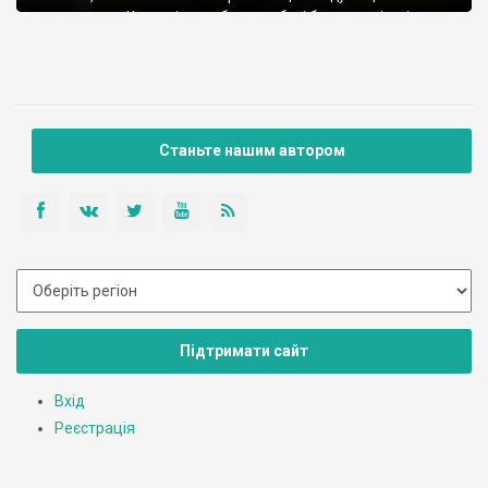
мальовниче. Красиві пагорби та глибокі балки, вирізані
річкою Гнізна та її притоками, над однією з яких (назви я не
дізнався) стоїть головна пам’ятка Плебанівки та […]
Станьте нашим автором
Підтримати сайт
Вхід
Реєстрація