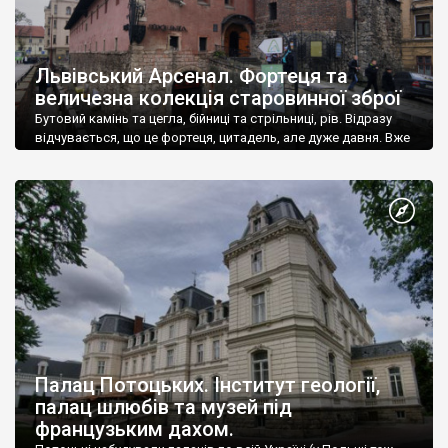
Львівський Арсенал. Фортеця та
величезна колекція старовинної зброї
Бутовий камінь та цегла, бійниці та стрільниці, рів. Відразу
відчувається, що це фортеця, цитадель, але дуже давня. Вже
у 18 столітті навряд чи вона могла виконувати обронні
функції.
Палац Потоцьких. Інститут геології,
палац шлюбів та музей під
французьким дахом.