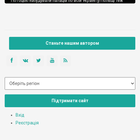
Потоцькі набудували палаців по всій Україні (у Польщі теж
звели вони немало). Пальців на руках (та й на ногах) не
вистачить, щоб порахувати усі їхні палаци та садиби.
Станьте нашим автором
Підтримати сайт
Вхід
Реєстрація