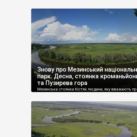
Знову про Мезинський національ
парк. Десна, стоянка кроманьйон
та Пузирева гора
Мезинська стоянка Кістяк людини, яку вважають п
сучасних європейців було знайдено у 1868 році у печ
Маньйон (Cro-Magnon) у французькому департаменті
Дордонь.