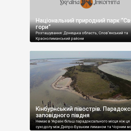
Національний природний парк “Св
гори”
Розташування: Донецька область, Слов'янський та
Краснолиманський райони
Площа: 40448,0 га
Підпорядкування: Міністерство охорони навколишн
природного середовища України
Поштова адреса: 84130, Донецька обл., Слов'янський 
Богородичне, Теплинське лісництво, вул. 60-річчя Ж
1.
Телефон: (06262) 5-54-57; Факс: (06262) 5-56-56
E-mail: svgor@onlineplus.dn.ua
Кінбурнський півострів. Парадокс
заповідного півдня
Немає в Україні більш парадоксального місця ніж ця
суходолу між Дніпро-Бузьким лиманом та Чорним м