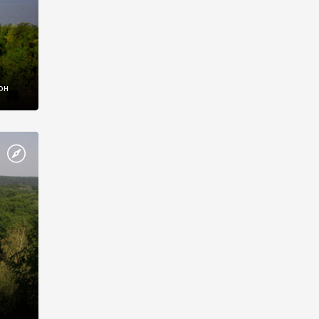
он
ого
 р-н,