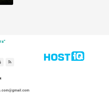
ого
та”
и
ta.com@gmail.com