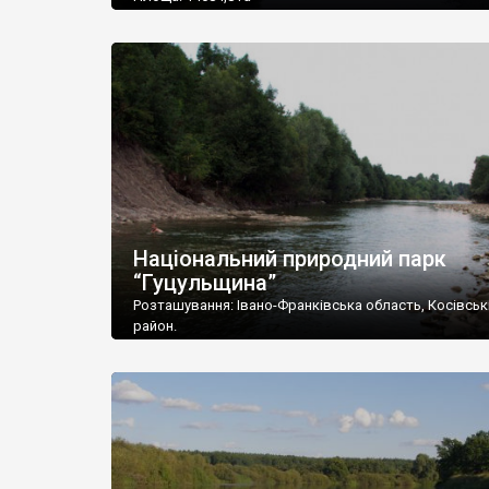
Підпорядкування: Державний комітет лісового
господарства України
Поштова адреса: 77100, Івано-Франківська обл., м. Г
вул. Галич-Гора, 1
Тел./Факс: (03431) 22-113
E-mail: galychnpp@mail.ru
Національний природний парк
“Гуцульщина”
Розташування: Івано-Франківська область, Косівськ
район.
Площа: 32271,0 га
Підпорядкування: Міністерство охорони навколишн
природного середовища України
Поштова адреса: 78600, Івано-Франківська обл., Кос
р-н, м. Косів, вул. Дружби, 84
Телефон: (03478) 2-23-53
Факс: : (03478) 2-22-23