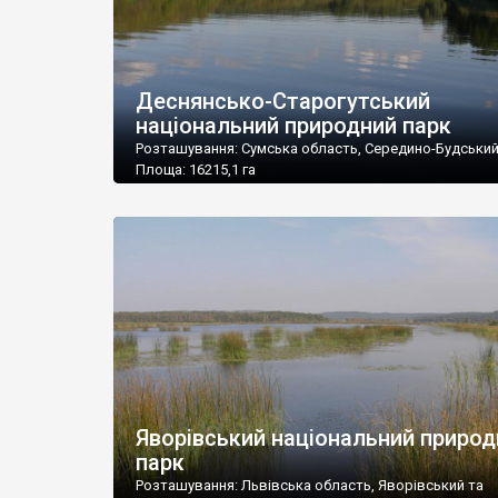
E-mail: kosiv_npp@email.su; park@email.su
Деснянсько-Старогутський
національний природний парк
Розташування: Сумська область, Середино-Будськи
Площа: 16215,1 га
Підпорядкування: Міністерство охорони навколишн
природного середовища України
Поштова адреса: 41000, Сумська обл., м. Середина-Б
вул. Новгород-Сіверська, 62
Тел./факс: (05451) 9-14-49
E-mail: nppds@unet.net.ua
Яворівський національний природ
парк
Розташування: Львівська область, Яворівський та