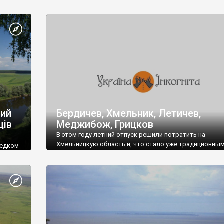
ний
Бердичев, Хмельник, Летичев,
ців
Меджибож, Грицков
В этом году летний отпуск решили потратить на
Хмельницкую область и, что стало уже традиционным
редком
Карпаты.
ері Кро-
На Хмельниччине устроили базу в с.Грицков Городоц
района, за что огромное спасибо Оле Малюте. Село
расположено на территории Национального парка
"Подільські Товтри". Очень удобно добираться до ос
достопримечательностей области.
Из Киева стартовали около 8.00, были на месте в 16.3