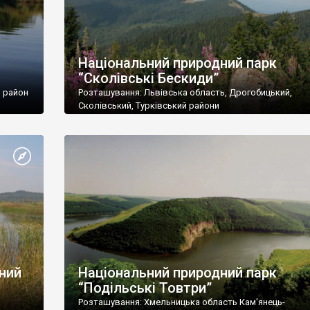
Національний природний парк
“Сколівські Бескиди”
й район
Розташування: Львівська область, Дрогобицький,
Сколівський, Турківський райони
ього
Площа: 35261,0 га
Підпорядкування: Державний комітет лісового
уда,
господарства України
Поштова адреса: 82600, Львівська обл., Сколівський р
Сколе, вул. Кн. Святослава, 3
Тел./факс: (03251) 2-14-11
E-mail: beskydy2005@ukr.net
ний
Національний природний парк
“Подільські Товтри”
Розташування: Хмельницька область Кам'янець-