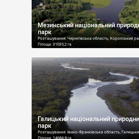
Мезинський національний природ
парк
Розташування: Чернігівська область, Коропський р
Площа: 31035,2 га
Підпорядкування: Міністерство охорони навколишн
природного середовища України
Поштова адреса: 16211, Чернігівська обл., Коропськи
с. Мезин,
вул. Кибальчича, 17
Тел.: (04656) 3-57-37, факс: (04656) 3-57-03
Галицький національний природн
парк
Розташування: Івано-Франківська область, Галицьк
Площа: 14684,8 га