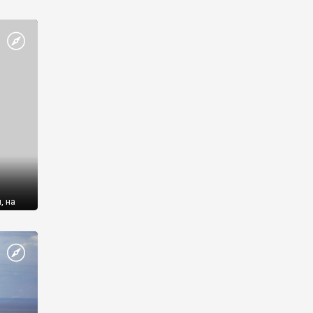
, на
кого
новных
0,