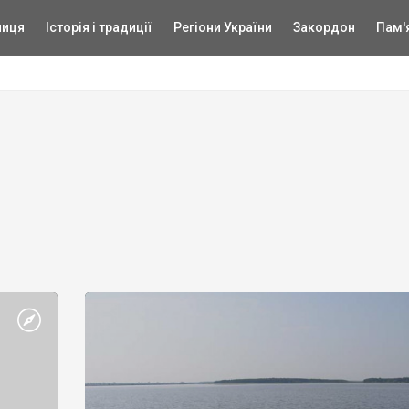
ниця
Історія і традиції
Регіони України
Закордон
Пам'