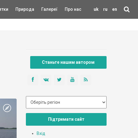
ятки
Природа
Галереї
Про нас
uk
ru
en
Станьте нашим автором
Підтримати сайт
Вхід