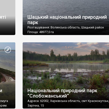
яті
Шацький національний природний
парк
Розташування: Волинська область, Шацький район
Площа: 48977,0 га
Підпорядкування: Державний комітет лісового
ього
господарства України
Поштова адреса: 44021, Волинська обл., Шацький р-н, 
р-н, с.
Світязь, вул. Жовтнева
овтня,
Тел./факс: (03355) 2-32-76; 2-30-43
E-mail: shpark@sh.lt.ukrtel.ne
и
Національний природний парк
“Слобожанський”
 смуга
Адреса: 62002, Харківська область, смт Краснокутськ,
орем.
Зарічна, 15