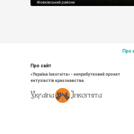
Жовківський райони
Площа: 7108,0 га
Підпорядкування: Міністерство охорони навколишн
природного середовища України
Поштова адреса: 81070, Львівська обл., Яворівський
смт. Івано-Франкове, вул. Зелена 23
Тел./факс: 8(03259) 3-31-35
E-mail: park@vv.ukrtel.net
Про 
Про сайт
«Україна Інкогніта» - неприбутковий проект
ентузіастів краєзнавства.