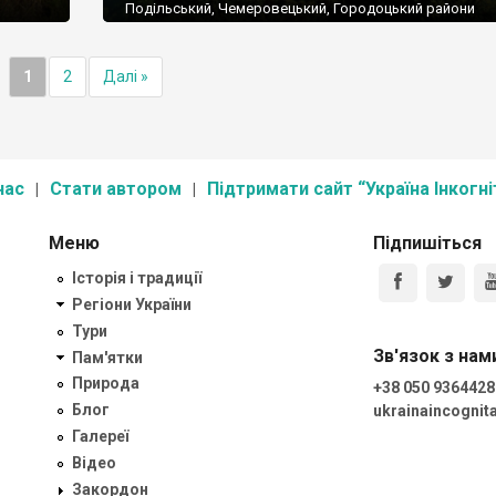
Подільський, Чемеровецький, Городоцький райони
Площа: 261316,0 га
ього
Підпорядкування: Міністерство охорони навколишнь
природного середовища України
1
2
Далі »
 р-н,
Поштова адреса: 32301, Хмельницька область, м.
Кам`янець-Подільський, площа Польський ринок, 6.
Тел. (03849) 5-12-70, 2-42-47, факс 5-17-71
E-mail: tovtry@kp.rel.com.ua, tovtry@kp.km.ua
нас
Стати автором
Підтримати сайт “Україна Інкогні
Меню
Підпишіться
Історія і традиції
Регіони України
Тури
Зв'язок з нам
Пам'ятки
Природа
+38 050 9364428
Блог
ukrainaincogni
Галереї
Відео
Закордон