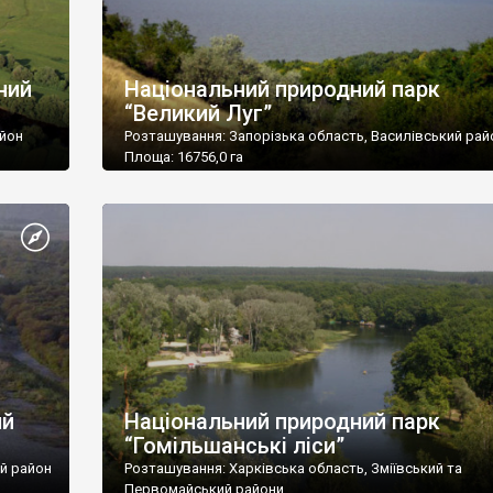
проехали 464км. Дороги более-менее приличные.
Бердичев
ний
Національний природний парк
“Великий Луг”
айон
Розташування: Запорізька область, Василівський рай
Площа: 16756,0 га
ього
Підпорядкування: Міністерство охорони навколишнь
природного середовища України.
й р-н,
Поштова адреса: 71630, Запорізька обл., Василівський
м. Дніпрорудне, вул.Зелена,3.
Тел/факс: (06175) 6-65-78
E-mail: grandmeadow@zp.ukrtel.ne
ий
Національний природний парк
“Гомільшанські ліси”
ий район
Розташування: Харківська область, Зміївський та
Первомайський райони