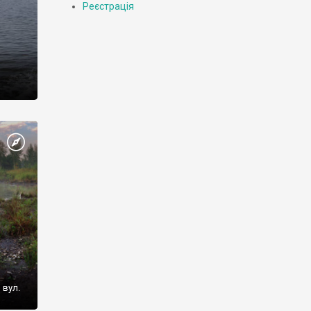
Реєстрація
с.
 вул.