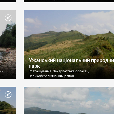
Площа: 14314,8 га
Підпорядкування: Державний комітет лісового
алич,
господарства України
Поштова адреса: 63436, Харківська обл., Зміївський р-н
Задонецьке, вул.
Ужанський національний природни
парк
ий
Розташування: Закарпатська область,
Великоберезнянський район
Площа: 39159,3 га
ього
івський