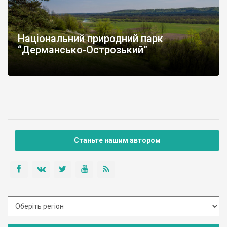
Національний природний парк
“Дермансько-Острозький”
Станьте нашим автором