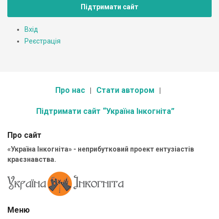
Підтримати сайт
Вхід
Реєстрація
Про нас
Стати автором
Підтримати сайт “Україна Інкогніта”
Про сайт
«Україна Інкогніта» - неприбутковий проект ентузіастів
краєзнавства.
Меню