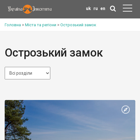
uk
ru
en
Головна
>
Міста та регіони
>
Острозький замок
Острозький замок