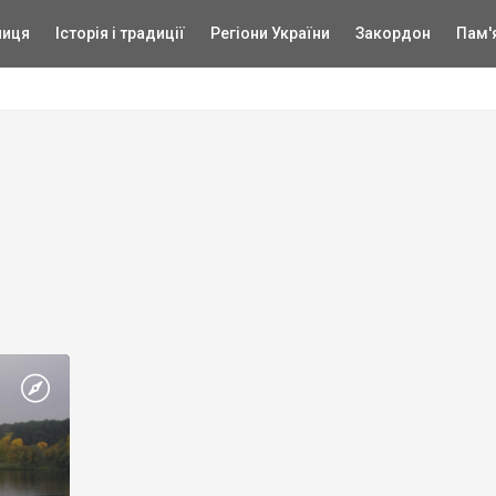
ниця
Історія і традиції
Регіони України
Закордон
Пам'