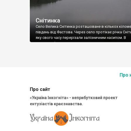
Снітинка
Село Велика Снітинка розташоване в кількох кіломе
південь від Фастова. Через село протікає річка Сніт
яку свого часу перерізали залізничним насипом. В
результаті утворилося мальовниче озеро.
Про 
Про сайт
«Україна Інкогніта» - неприбутковий проект
ентузіастів краєзнавства.