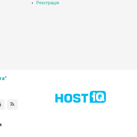
Реєстрація
та”
и