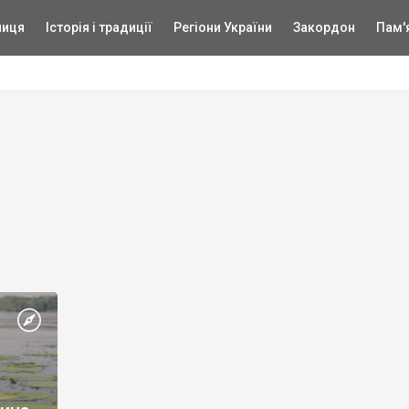
ниця
Історія і традиції
Регіони України
Закордон
Пам'