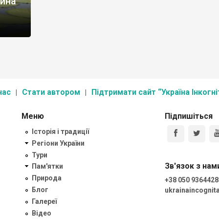
тина
нас
Стати автором
Підтримати сайт “Україна Інкогні
Меню
Підпишіться
Історія і традиції
Регіони України
Тури
Зв'язок з нам
Пам'ятки
Природа
+38 050 9364428
Блог
ukrainaincogni
Галереї
Відео