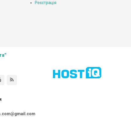
Реєстрація
та”
и
ta.com@gmail.com