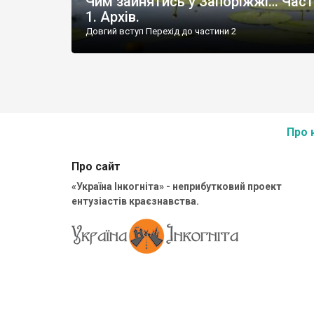
Чим зайнятись у Запоріжжі… Час
1. Архів.
Довгий вступ Перехід до частини 2
Про 
Про сайт
«Україна Інкогніта» - неприбутковий проект
ентузіастів краєзнавства.