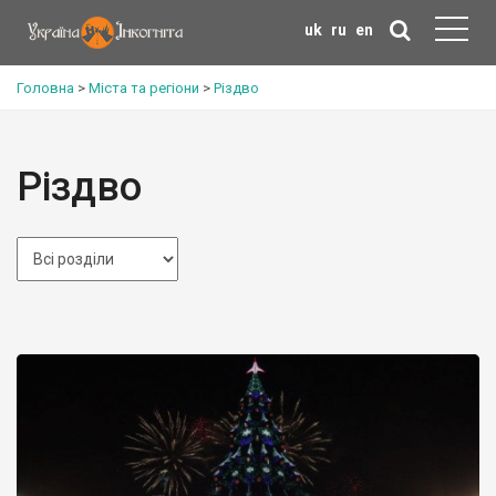
uk
ru
en
Головна
>
Міста та регіони
>
Різдво
Різдво