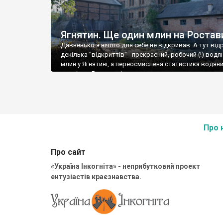
Ягнятин. Ще один млин на Ростав
Давненько я нічого для себе не відкривав. А тут від
декілька "відкриттів" - прекрасний, робочий (!) водя
млин у Ягнятині, а переосмислена статистика водян
млинів на Роставиці.
Про 
Про сайт
«Україна Інкогніта» - неприбутковий проект
ентузіастів краєзнавства.