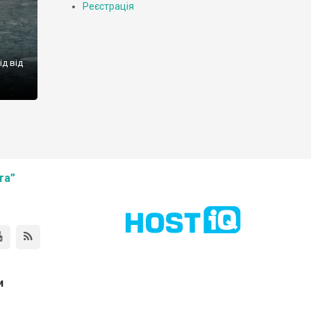
Реєстрація
ід від
та”
и