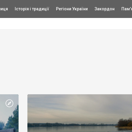
ниця
Історія і традиції
Регіони України
Закордон
Пам'