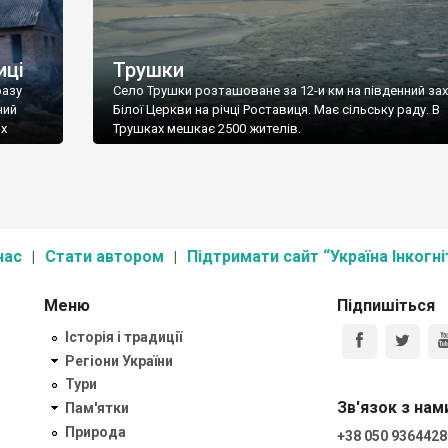
иці
Трушки
разу
Село Трушки розташоване за 12-и км на південний зах
ний
Білої Церкви на річці Роставиця. Має сільську раду. В
их
Трушках мешкає 2500 жителів.
нас
Стати автором
Підтримати сайт “Україна Інкогні
Меню
Підпишіться
Історія і традиції
Регіони України
Тури
Зв'язок з нам
Пам'ятки
Природа
+38 050 9364428