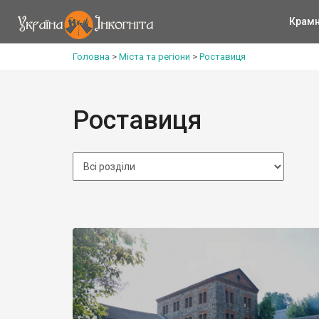
Крам
Головна
>
Міста та регіони
>
Роставиця
Роставиця