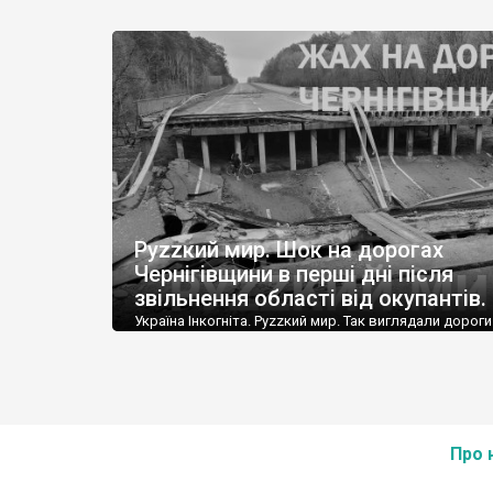
відступом росіяни знищили старовинний храм – тан
чотири рази вистрілив у церкву й вона згоріла ущент
Руzzкий мир. Шок на дорогах
Чернігівщини в перші дні після
звільнення області від окупантів.
Україна Інкогніта. Руzzкий мир. Так виглядали дороги
Чернігівщини в перші дні після звільнення області ві
російських окупантів. Якби це було фантастикою, то
Кінг нервово палив би у куточку – але, на жаль, це
жорстока реальність. Жодної цілої автівки на колис
жвавій трасі Е-95, про яку колись так весело співав
мерзотник кінчев…
Про 