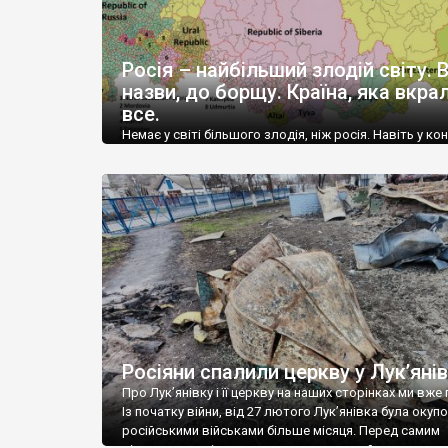
Росія – найбільший злодій світу. В
назви, до борщу. Країна, яка вкра
все.
Немає у світі більшого злодія, ніж росія. Навіть у ко
на головного злодія світу, росія буде брати участь 
конкурсом – такої вагової категорії більше немає у св
щоб тягатись із московією. Росія вкрала землю.
Елементарна логіка підказує, що такі гігантські розмі
– результат багатовікових завоювань. Починаючи в
територій, на яких лежить москва, і […]
Росіяни спалили церкву у Лук’янів
Про Лук’янівку і її церкву на наших сторінках ми вже 
Із початку війни, від 27 лютого Лук’янівка була окуп
російськими військами більше місяця. Перед самим