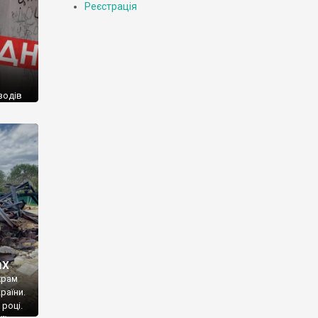
Реєстрація
зодів
роки.
!!!
ах
храм
раїни.
році.