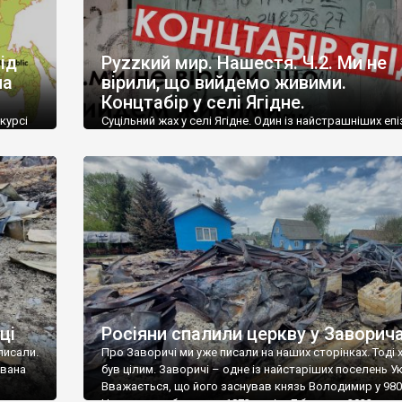
ід
Руzzкий мир. Нашестя. Ч.2. Ми не
ла
вірили, що вийдемо живими.
Концтабір у селі Ягідне.
нкурсі
Суцільний жах у селі Ягідне. Один із найстрашніших епі
поза
цієї війни. Потребує поширення! 25!!! днів у селі Ягідне
іті,
(Чернігівщина) росіяни тримали майже 400!!! людей у
тісному шкільному підвалі. Дивіться відео на нашому
ри росії
каналі. Наймолодшому було 3 місяці, найстаршому 93 
ід
Місця було наскільки мало, що можна було лише сидіти
Повітря майже не було, щоб конденсат, […]
ці
Росіяни спалили церкву у Заворич
писали.
Про Заворичі ми уже писали на наших сторінках. Тоді 
ована
був цілим. Заворичі – одне із найстаріших поселень Ук
Вважається, що його заснував князь Володимир у 980 