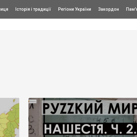
ниця
Історія і традиції
Регіони України
Закордон
Пам'