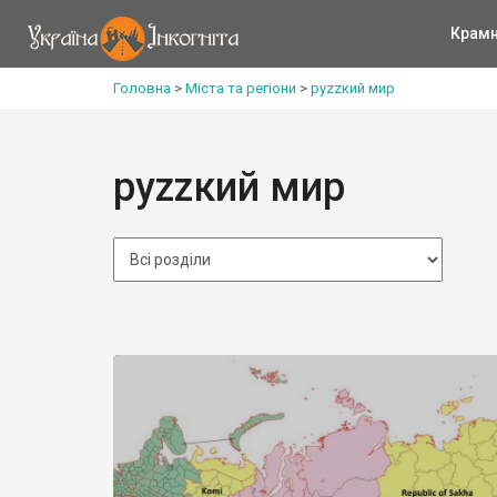
Крам
Головна
>
Міста та регіони
>
руzzкий мир
руzzкий мир