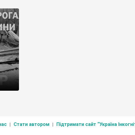
к
Церкву тут збудували 1873 році, а 7 березня 2022 року 
.
повністю спалили російські окупанти. Залишилися л
підмурки та купа горілого заліза із даху.
д
 Стівен
ь
нас
Стати автором
Підтримати сайт “Україна Інкогні