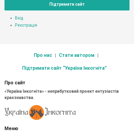
Підтримати сайт
Вхід
Реєстрація
Про нас
Стати автором
Підтримати сайт “Україна Інкогніта”
Про сайт
«Україна Інкогніта» - неприбутковий проект ентузіастів
краєзнавства.
Меню