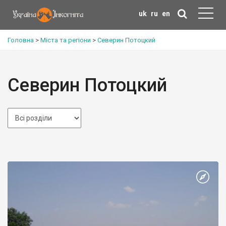
uk
ru
en
Головна
>
Міста та регіони
>
Северин Потоцкий
Северин Потоцкий