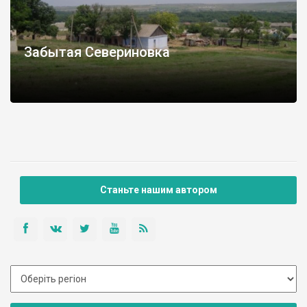
Забытая Севериновка
Станьте нашим автором