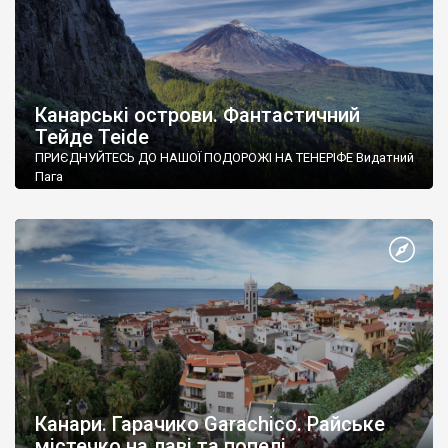
Канарські острови. Фантастичний
Тейде Teide
ПРИЄДНУЙТЕСЬ ДО НАШОЇ ПОДОРОЖІ НА ТЕНЕРІФЕ Видатний
Пага
Канари. Гарачико Garachico. Райське
містечко на лаві та попелі