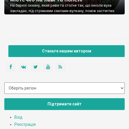
На березі океану, який реве та стогне так, що інколи вуха
закладає, під стрімкими схилами вулкану, поміж застиглих
сіро-чорних потоків лави, в оточенні зелені драконових
дерев, розляглося двоповерх
Станьте нашим автором
Підтримати сайт
Вхід
Реєстрація