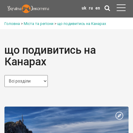
uk
ru
en
Головна
>
Міста та регіони
>
що подивитись на Канарах
що подивитись на
Канарах