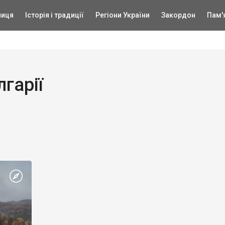
ниця
Історія і традиції
Регіони України
Закордон
Пам'
гарії