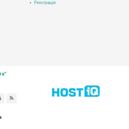
Реєстрація
та”
и