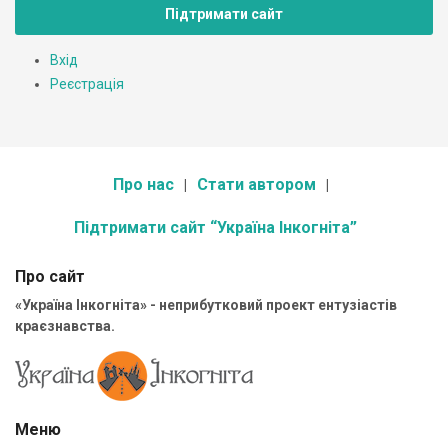
Підтримати сайт
Вхід
Реєстрація
Про нас
Стати автором
Підтримати сайт “Україна Інкогніта”
Про сайт
«Україна Інкогніта» - неприбутковий проект ентузіастів
краєзнавства.
Меню