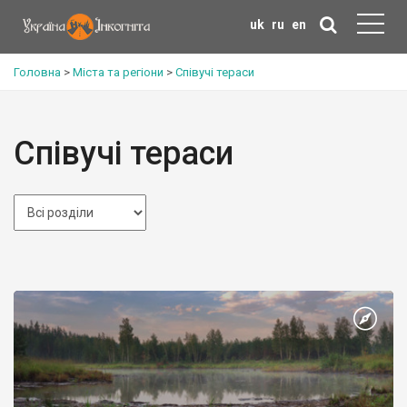
uk
ru
en
Головна
>
Міста та регіони
>
Співучі тераси
Співучі тераси