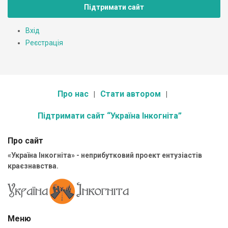
Підтримати сайт
Вхід
Реєстрація
Про нас
Стати автором
Підтримати сайт “Україна Інкогніта”
Про сайт
«Україна Інкогніта» - неприбутковий проект ентузіастів
краєзнавства.
Меню