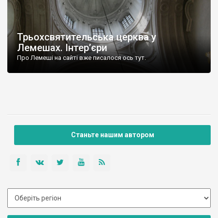
Трьохсвятительська церква у
Лемешах. Інтер’єри
Про Лемеші на сайті вже писалося ось тут.
Станьте нашим автором