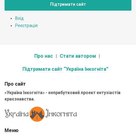
Підтримати сайт
Вхід
Реєстрація
Про нас
Стати автором
Підтримати сайт “Україна Інкогніта”
Про сайт
«Україна Інкогніта» - неприбутковий проект ентузіастів
краєзнавства.
Меню