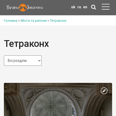
uk
ru
en
Головна
>
Міста та регіони
>
Тетраконх
Тетраконх