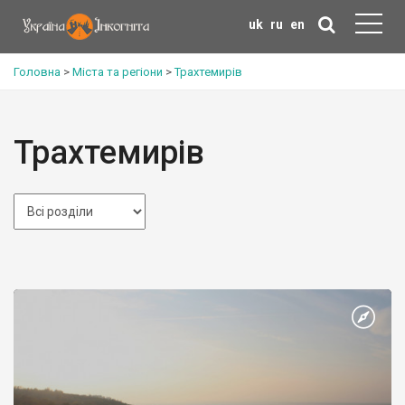
uk
ru
en
Головна
>
Міста та регіони
>
Трахтемирів
Трахтемирів