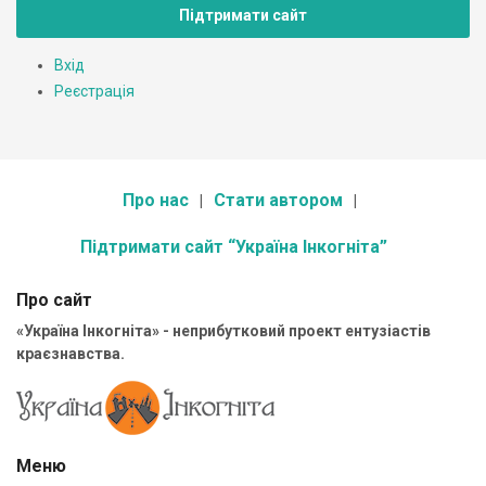
Підтримати сайт
Вхід
Реєстрація
Про нас
Стати автором
Підтримати сайт “Україна Інкогніта”
Про сайт
«Україна Інкогніта» - неприбутковий проект ентузіастів
краєзнавства.
Меню