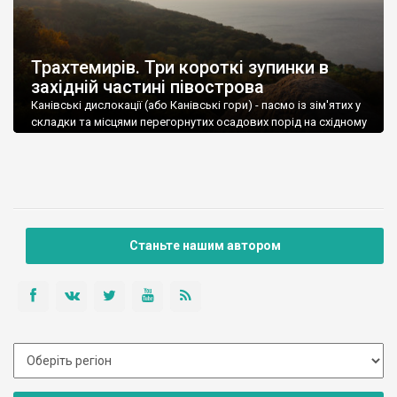
Трахтемирів. Три короткі зупинки в
західній частині півострова
Канівські дислокації (або Канівські гори) - пасмо із зім'ятих у
складки та місцями перегорнутих осадових порід на східному
краю Придніпровської височини, яке тягнеться вздовж
Дніпра від Трахтемиров
Станьте нашим автором