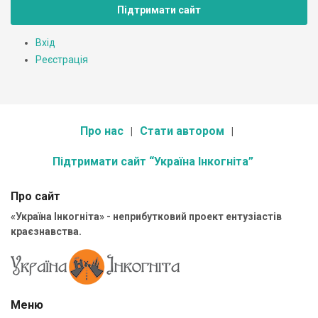
Підтримати сайт
Вхід
Реєстрація
Про нас
Стати автором
Підтримати сайт “Україна Інкогніта”
Про сайт
«Україна Інкогніта» - неприбутковий проект ентузіастів
краєзнавства.
Меню