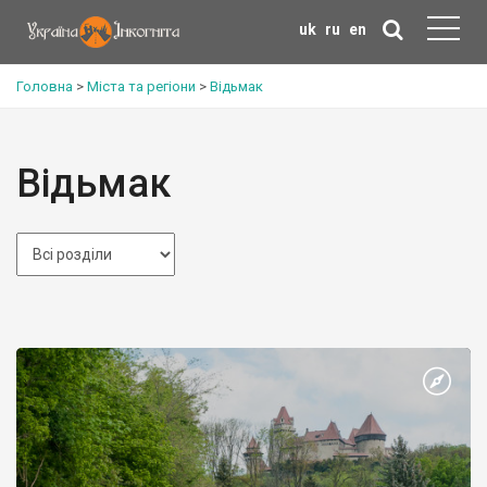
uk
ru
en
Головна
>
Міста та регіони
>
Відьмак
Відьмак