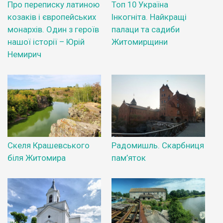
Про переписку латиною
Топ 10 Україна
козаків і європейських
Інкогніта. Найкращі
монархів. Один з героїв
палаци та садиби
нашої історії – Юрій
Житомирщини
Немирич
Скеля Крашевського
Радомишль. Скарбниця
біля Житомира
пам’яток