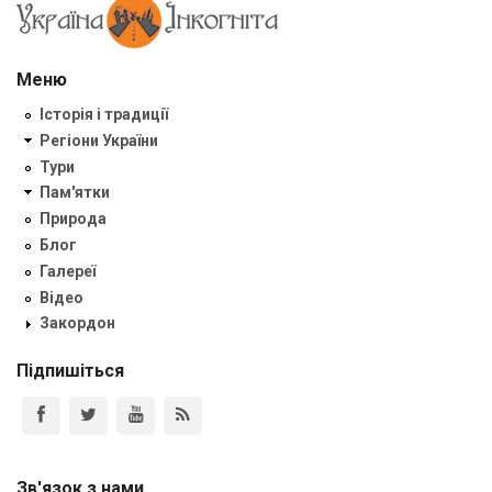
Меню
Історія і традиції
Регіони України
Тури
Пам'ятки
Природа
Блог
Галереї
Відео
Закордон
Підпишіться
Зв'язок з нами