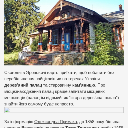
Сьогодні в Яроповичі варто приїхати, щоб побачити без
перебільшення найцікавіших на теренах України
дерев’яний палац
та старовинну
кам’яницю
. Про
місцезнаходження палац краще запитати місцевих
мешковців (палац їм відомий, як “стара дерев’яна школа”) –
знайти його самому буде непросто.
За інформацію
Олександра Примака
, до 1858 року більша
частина Яроповичів належала
Титу Трщецяку,
який у 1859