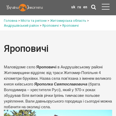
uk
ru
en
Головна
>
Міста та регіони
>
Житомирська область
>
Андрушівський район
>
Яроповичі
>
Яроповичі
Яроповичі
Маловідоме село
Яроповичі
в Андрушівському районі
Житомирщини відділяє від траси Житомир-Попільня 4
кілометри бруківки. Назва села пов’язана з іменем великого
князя київського
Ярополка Святославовича
(брата
Володимира – хрестителя Русі), який у 970-х роках
збудував біля витоків річки Ірпінь тимчасове польове
укріплення. Вали давньоруського городища і сьогодні можна
побачити на околиці села.