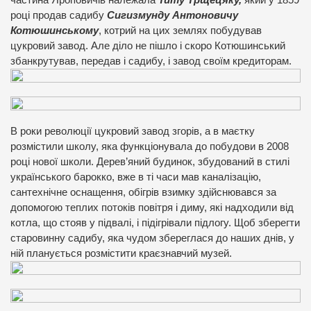
році продав садибу
Сигизмунду Антоновичу
Котюшинському
, котрий на цих землях побудував
цукровий завод. Але діло не пішло і скоро Котюшинський
збанкрутував, передав і садибу, і завод своїм кредиторам.
В роки революції цукровий завод згорів, а в маєтку
розмістили школу, яка функціонувала до побудови в 2008
році нової школи. Дерев’яний будинок, збудований в стилі
українського барокко, вже в ті часи мав каналізацію,
сантехнічне оснащення, обігрів взимку здійснювався за
допомогою теплих потоків повітря і диму, які надходили від
котла, що стояв у підвалі, і підігрівали підлогу. Щоб зберегти
старовинну садибу, яка чудом збереглася до наших днів, у
ній планується розмістити краєзнавчий музей.