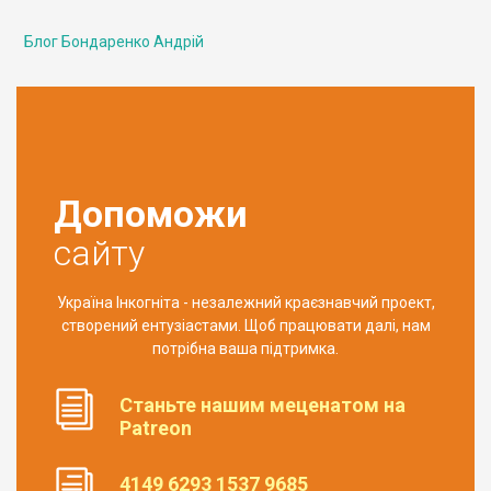
Блог Бондаренко Андрій
Допоможи
сайту
Україна Інкогніта - незалежний краєзнавчий проект,
створений ентузіастами. Щоб працювати далі, нам
потрібна ваша підтримка.
Станьте нашим меценатом на
Patreon
4149 6293 1537 9685