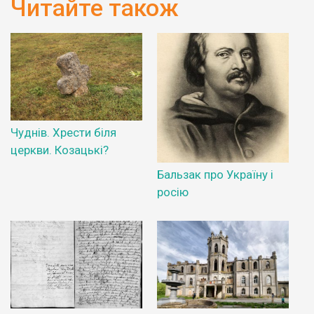
Читайте також
Чуднів. Хрести біля
церкви. Козацькі?
Бальзак про Україну і
росію