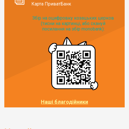
Карта ПриватБанк
Збір на оцифровку козацьких церков
(тисни на картинці, або скануй
посилання на збір monobank):
Наші благодійники