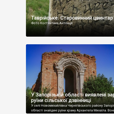
Таврійське. Старовинний цвинтар
Фото Костянтина Антонця
У Запорізькій області виявлені за
руїни сільської дзвінниці
У селі Новомихайлівка Чернігівського району Запорі
області знайдені руїни храму Архангела Михаїла. Вон