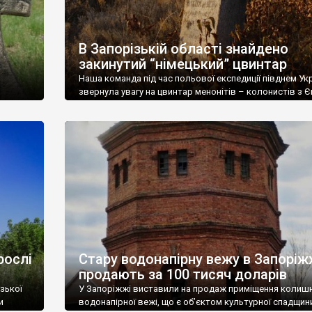
В Запорізькій області знайдено
закинутий “німецький” цвинтар
Наша команда під час польової експедиції півднем Ук
звернула увагу на цвинтар менонітів – колонистів з 
(землі сучасних Нідерладнів та Німеччини) в селі Дол
Запорізької області. На існування та ступінь збережен
менонитського цвинтаря в Долинському звернув уваг
Максим Назаренко. Довідка: сучасне Долинське – це
об’єднані у 1966 р. селища Кронсталь і Нойостервік. 
Кронсталь […]
рослі
Стару водонапірну вежу в Запоріж
продають за 100 тисяч доларів
зької
У Запоріжжі виставили на продаж приміщення колиш
и
водонапірної вежі, що є об’єктом культурної спадщин