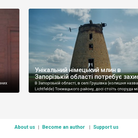
Запорізької області. Пропонована вартість об’єкту – 
тисяч доларів. Про це стало відомо з оголошення,
о
розміщеного 25 січня на сайті агенції для продажу
крили,
нерухомості. Водонапірна вежа була збудована на по
а з
ХХ ст. (точна дата невідома) під час створення Другої
Катеринославської залізниці. […]
Унікальний німецький млин в
Запорізькій області потребує захи
чних
В Запорізькій області, в селі Грушівка (колишня назва
Lichtfelde) Токмацького району, досі стоїть споруда м
вітряку т.зв. голландського типу, який залишився від
колишньої німецької колонії. Він не внесений до реєст
пам’яток та знаходиться під загрозою руйнації. Унікал
динок №
млина полягає в тому, що подібних млинів в області
збереглося всього лише два (ще один – в селі […]
]
About us
Become an author
Support us