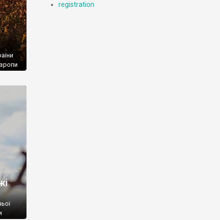
registration
раїни
Європи
инське
ості
у
Селище
жі
ньої
и