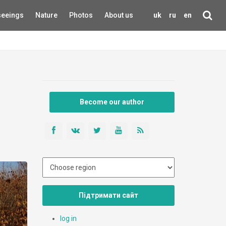
seeings
Nature
Photos
About us
uk
ru
en
Become our author
Підтримати сайт
log in