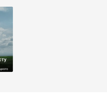
100
чатку
сту
іцного
рів
ьність