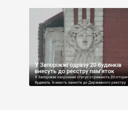
сховані за чагарниками дерев та стінами сучасніших
будівель. Незважаючи на те, що ці руїни є головною
історичною пам’яткою села, їх практично неможлив
помітити. Храм освячений 1865 року. 1930-го його за
зробивши спочатку машинно-тракторною станцією, 
1950-х в ньому був склад. 1985 […]
У Запоріжжі одразу 20 будинків
внесуть до реєстру пам’яток
У Запоріжжі охоронний статус отримають 20 істори
будівель. Їх мають занести до Державного реєстру
нерухомих пам’яток України як пам’ятки архітектури
місцевого значення. Про це повідомила заступниця
директора Запорізького обласного центру охорони
культурної спадщини Оксана Вар’ян. Серед них – бу
71 по вулиці Гоголя. “Це, мабуть, єдина будівля з
дореволюційних часів, яка зберегла таку яскраву, […