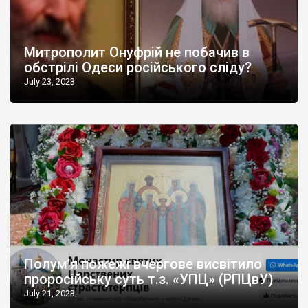
Митрополит Онуфрій не побачив в
обстрілі Одеси російського сліду?
July 23, 2023
Полум’я пожежі вчергове висвітило
проросійську суть т.з. «УПЦ» (РПЦвУ)
July 21, 2023