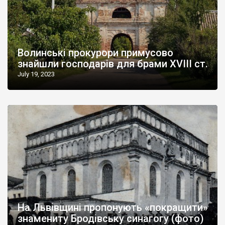
Волинські прокурори примусово
знайшли господарів для брами XVIII ст.
July 19, 2023
На Львівщині пропонують «покращити»
знамениту Бродівську синагогу (фото)