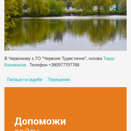
В Червоному є ГО “Червоне Туристичне”, голова
Тарас
Коновалов
. Телефон +380977707768
Палаци та садиби
Терещенки
Допоможи