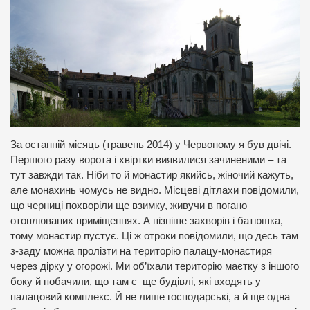
За останній місяць (травень 2014) у Червоному я був двічі.
Першого разу ворота і хвіртки виявилися зачиненими – та
тут завжди так. Ніби то й монастир якийсь, жіночий кажуть,
але монахинь чомусь не видно. Місцеві дітлахи повідомили,
що черниці похворіли ще взимку, живучи в погано
отоплюваних приміщеннях. А пізніше захворів і батюшка,
тому монастир пустує. Ці ж отроки повідомили, що десь там
з-заду можна пролізти на територію палацу-монастиря
через дірку у огорожі. Ми об’їхали територію маєтку з іншого
боку й побачили, що там є ще будівлі, які входять у
палацовий комплекс. Й не лише господарські, а й ще одна