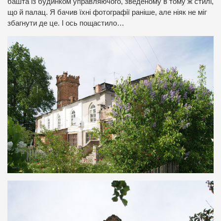
башта із будинком управляючого, зведеному в тому ж стилі,
що й палац. Я бачив їхні фотографії раніше, але ніяк не міг
збагнути де це. І ось пощастило…