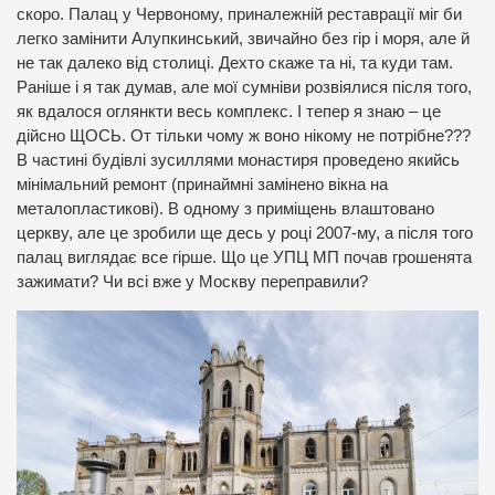
скоро. Палац у Червоному, приналежній реставрації міг би
легко замінити Алупкинський, звичайно без гір і моря, але й
не так далеко від столиці. Дехто скаже та ні, та куди там.
Раніше і я так думав, але мої сумніви розвіялися після того,
як вдалося оглянкти весь комплекс. І тепер я знаю – це
дійсно ЩОСЬ. От тільки чому ж воно нікому не потрібне???
В частині будівлі зусиллями монастиря проведено якийсь
мінімальний ремонт (принаймні замінено вікна на
металопластикові). В одному з приміщень влаштовано
церкву, але це зробили ще десь у році 2007-му, а після того
палац виглядає все гірше. Що це УПЦ МП почав грошенята
зажимати? Чи всі вже у Москву переправили?