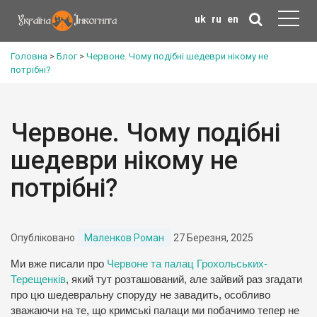
uk
ru
en
Головна
>
Блог
>
Червоне. Чому подібні шедеври нікому не
потрібні?
Червоне. Чому подібні
шедеври нікому не
потрібні?
Опубліковано
Маленков Роман
27 Березня, 2025
Ми вже писали про
Червоне та палац Грохольських-
Терещенків
, який тут розташований, але зайвий раз згадати
про цю шедевральну споруду не завадить, особливо
зважаючи на те, що кримські палаци ми побачимо тепер не