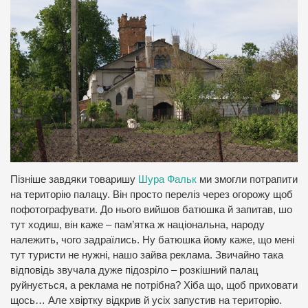
Пізніше завдяки товаришу
Шура Фальк
ми змогли потрапити
на територію палацу. Він просто переліз через огорожу щоб
пофотографувати. До нього вийшов батюшка й запитав, шо
тут ходиш, він каже – пам’ятка ж національна, народу
належить, чого задраїлись. Ну батюшка йому каже, що мені
тут туристи не нужні, нашо зайва реклама. Звичайно така
відповідь звучала дуже підозріло – розкішний палац
руйнується, а реклама не потрібна? Хіба що, щоб приховати
щось… Але хвіртку відкрив й усіх запустив на територію.