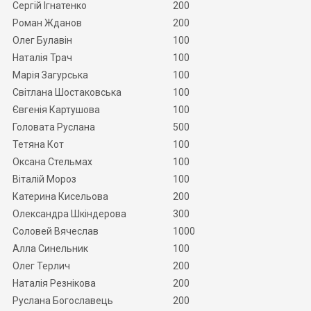
Сергій Ігнатенко
200
Роман Жданов
200
Олег Булавін
100
Наталія Трач
100
Марія Загурська
100
Світлана Шостаковська
100
Євгенія Картушова
100
Головата Руслана
500
Тетяна Кот
100
Оксана Стельмах
100
Віталій Мороз
100
Катерина Кисельова
200
Олександра Шкіндерова
300
Соловей Вячеслав
1000
Алла Синельник
100
Олег Терлич
200
Наталія Резнікова
200
Руслана Богославець
200