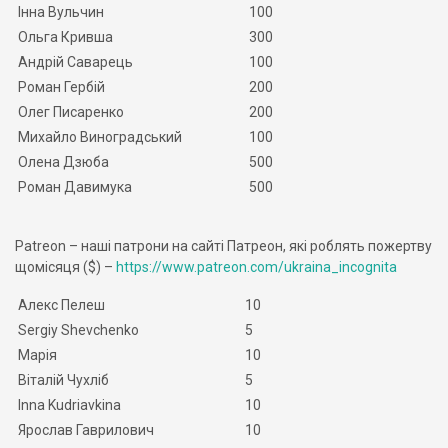
Інна Вульчин
100
Ольга Кривша
300
Андрій Саварець
100
Роман Гербій
200
Олег Писаренко
200
Михайло Виноградський
100
Олена Дзюба
500
Роман Давимука
500
Patreon – наші патрони на сайті Патреон, які роблять пожертву
щомісяця ($) –
https://www.patreon.com/ukraina_incognita
Алекс Пелеш
10
Sergiy Shevchenko
5
Марія
10
Віталій Чухліб
5
Inna Kudriavkina
10
Ярослав Гаврилович
10