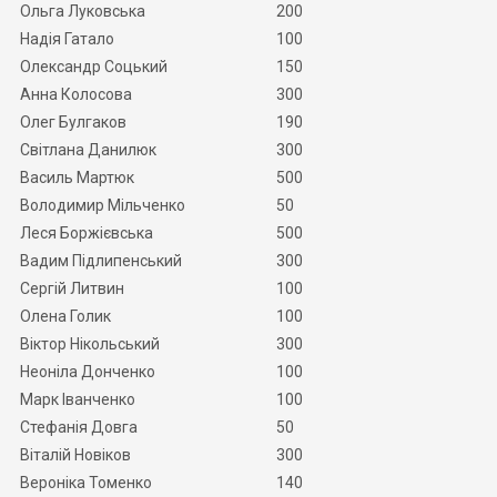
Ольга Луковська
200
Надія Гатало
100
Олександр Соцький
150
Анна Колосова
300
Олег Булгаков
190
Світлана Данилюк
300
Василь Мартюк
500
Володимир Мільченко
50
Леся Боржієвська
500
Вадим Підлипенський
300
Сергій Литвин
100
Олена Голик
100
Віктор Нікольський
300
Неоніла Донченко
100
Марк Іванченко
100
Стефанія Довга
50
Віталій Новіков
300
Вероніка Томенко
140