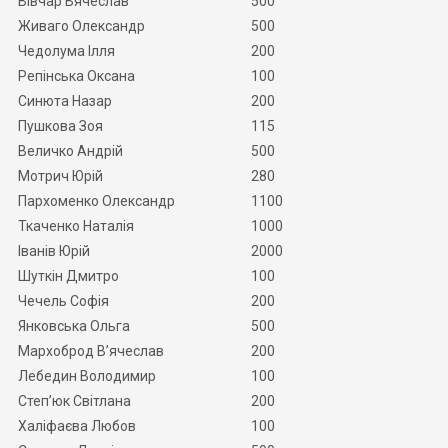
Вівчар Вячеслав
500
Живаго Олександр
500
Чедолума Ілля
200
Репінська Оксана
100
Синюта Назар
200
Пушкова Зоя
115
Величко Андрій
500
Мотрич Юрій
280
Пархоменко Олександр
1100
Ткаченко Наталія
1000
Іванів Юрій
2000
Шуткін Дмитро
100
Чечель Софія
200
Янковська Ольга
500
Мархоброд В’ячеслав
200
Лебедин Володимир
100
Степ’юк Світлана
200
Халіфаєва Любов
100