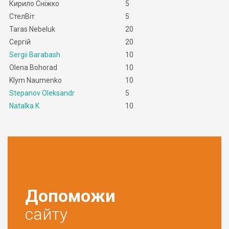
Кирило Сніжко
5
СтелВіт
5
Taras Nebeluk
20
Сергій
20
Sergii Barabash
10
Olena Bohorad
10
Klym Naumenko
10
Stepanov Oleksandr
5
Natalka K
10
Допоможи
сайту