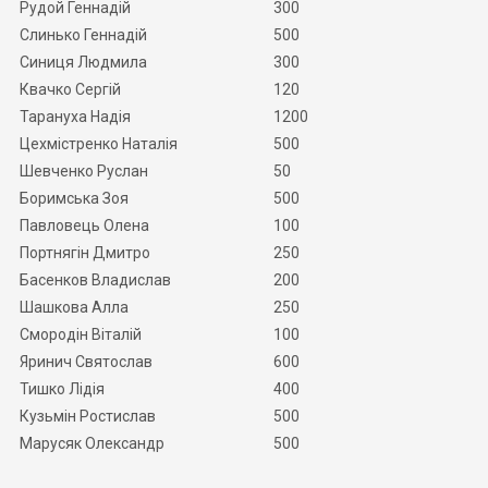
Рудой Геннадій
300
Слинько Геннадій
500
Синиця Людмила
300
Квачко Сергій
120
Тарануха Надія
1200
Цехмістренко Наталія
500
Шевченко Руслан
50
Боримська Зоя
500
Павловець Олена
100
Портнягін Дмитро
250
Басенков Владислав
200
Шашкова Алла
250
Смородін Віталій
100
Яринич Святослав
600
Тишко Лідія
400
Кузьмін Ростислав
500
Марусяк Олександр
500