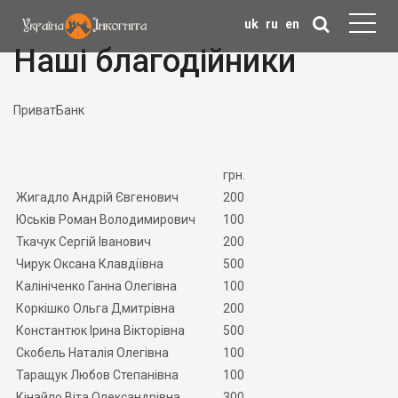
uk
ru
en
Наші благодійники
ПриватБанк
грн.
Жигадло Андрій Євгенович
200
Юськів Роман Володимирович
100
Ткачук Сергій Іванович
200
Чирук Оксана Клавдіївна
500
Калініченко Ганна Олегівна
100
Коркішко Ольга Дмитрівна
200
Константюк Ірина Вікторівна
500
Скобель Наталія Олегівна
100
Таращук Любов Степанівна
100
Кінайло Віта Олександрівна
300