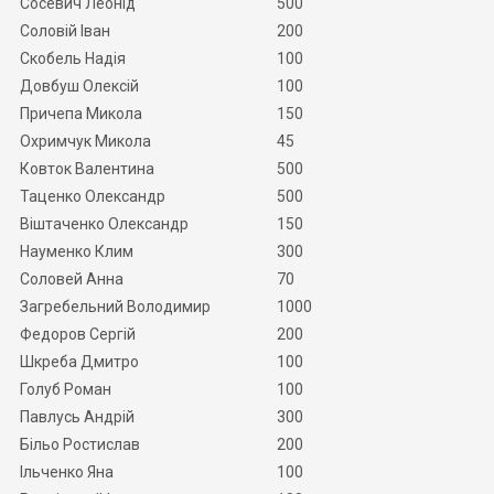
Сосевич Леонід
500
Соловій Іван
200
Скобель Надія
100
Довбуш Олексій
100
Причепа Микола
150
Охримчук Микола
45
Ковток Валентина
500
Таценко Олександр
500
Віштаченко Олександр
150
Науменко Клим
300
Соловей Анна
70
Загребельний Володимир
1000
Федоров Сергій
200
Шкреба Дмитро
100
Голуб Роман
100
Павлусь Андрій
300
Більо Ростислав
200
Ільченко Яна
100