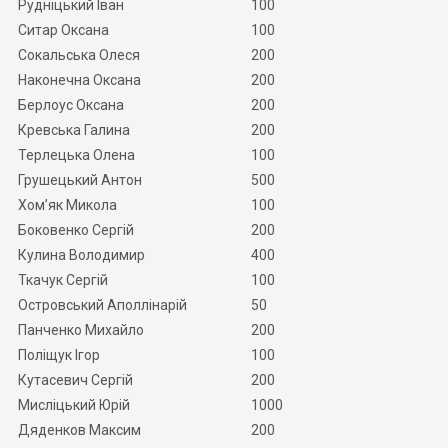
Рудніцький Іван
100
Ситар Оксана
100
Сокальська Олеся
200
Наконечна Оксана
200
Берлоус Оксана
200
Кревська Галина
200
Терлецька Олена
100
Грушецький Антон
500
Хом’як Микола
100
Боковенко Сергій
200
Кулина Володимир
400
Ткачук Сергій
100
Островський Аполлінарій
50
Панченко Михайло
200
Поліщук Ігор
100
Кутасевич Сергій
200
Мисліцький Юрій
1000
Дяденков Максим
200