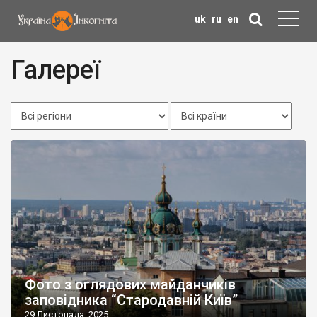
uk
ru
en
Галереї
Фото з оглядових майданчиків
заповідника “Стародавній Київ”
29 Листопада, 2025