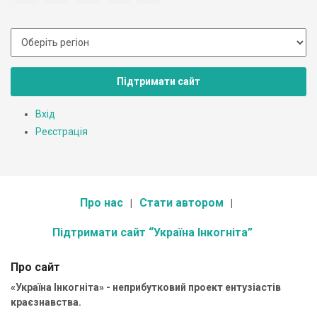
Підтримати сайт
Вхід
Реєстрація
Про нас
Стати автором
Підтримати сайт “Україна Інкогніта”
Про сайт
«Україна Інкогніта» - неприбутковий проект ентузіастів
краєзнавства.