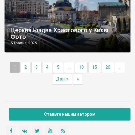
Церква Різдва Христового у Києві.
Фото
5 Травня, 2025
1
2
3
4
5
...
10
15
20
...
Далі »
»
Станьте нашим автором