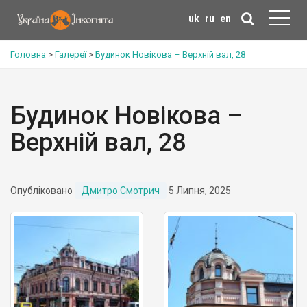
uk
ru
en
Головна
>
Галереї
>
Будинок Новікова – Верхній вал, 28
Будинок Новікова –
Верхній вал, 28
Опубліковано
Дмитро Смотрич
5 Липня, 2025