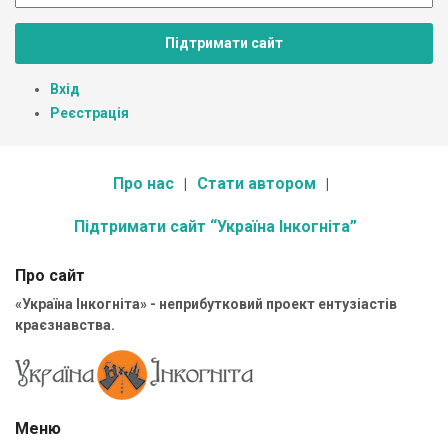
Підтримати сайт
Вхід
Реєстрація
Про нас
Стати автором
Підтримати сайт “Україна Інкогніта”
Про сайт
«Україна Інкогніта» - неприбутковий проект ентузіастів
краєзнавства.
Меню