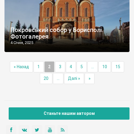
Покровський собор у Борисполі.
Фотогалерея
4 Січня, 2025
« Назад
1
2
3
4
5
...
10
15
20
...
Далі »
»
Станьте нашим автором