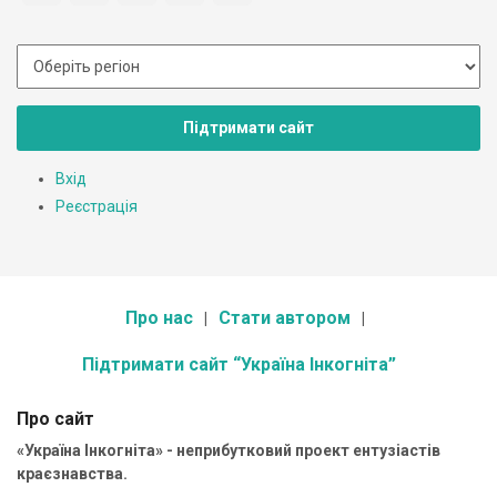
Підтримати сайт
Вхід
Реєстрація
Про нас
Стати автором
Підтримати сайт “Україна Інкогніта”
Про сайт
«Україна Інкогніта» - неприбутковий проект ентузіастів
краєзнавства.