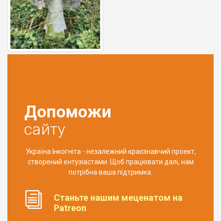
Допоможи
сайту
Україна Інкогніта - незалежний краєзнавчий проект,
створений ентузіастами. Щоб працювати далі, нам
потрібна ваша підтримка.
Станьте нашим меценатом на
Patreon