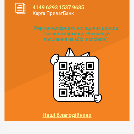
4149 6293 1537 9685
Карта ПриватБанк
Збір на оцифровку козацьких церков
(тисни на картинці, або скануй
посилання на збір monobank):
Наші благодійники