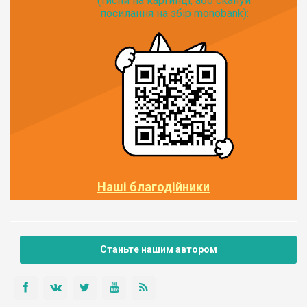
(тисни на картинці, або скануй
посилання на збір monobank):
Наші благодійники
Станьте нашим автором