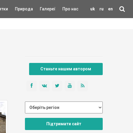
ятки
Природа
Галереї
Про нас
uk
ru
en
Станьте нашим автором
Підтримати сайт