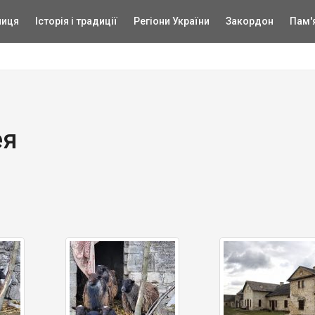
ниця
Історія і традиції
Регіони України
Закордон
Пам'
ея