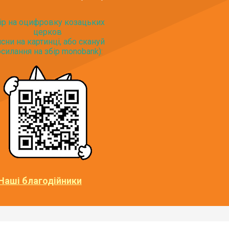
ір на оцифровку козацьких
церков
исни на картинці, або скануй
силання на збір monobank):
Наші благодійники