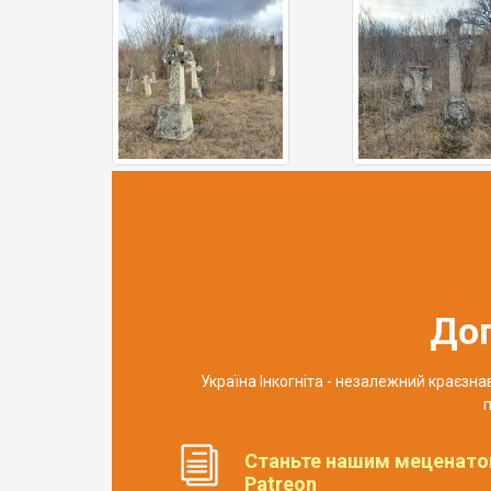
До
Україна Інкогніта - незалежний краєзн
п
Станьте нашим меценато
Patreon