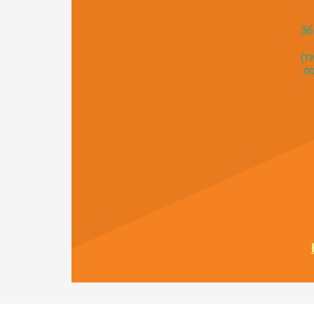
Зб
(т
по